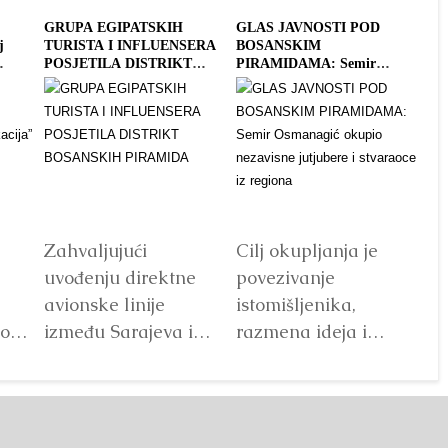
GRUPA EGIPATSKIH
GLAS JAVNOSTI POD
JO
j
TURISTA I INFLUENSERA
BOSANSKIM
SE
POSJETILA DISTRIKT
PIRAMIDAMA: Semir
DO
BOSANSKIH PIRAMIDA
Osmanagić okupio nezavisne
jutjubere i stvaraoce iz
regiona
Zahvaljujući
Cilj okupljanja je
De
uvođenju direktne
povezivanje
,
avionske linije
istomišljenika,
oški
između Sarajeva i
razmena ideja i
Kaira, grupa
iskustava, promocija
je
egipatskih
istinitih pogleda na
oj
posjetilaca, među
svet, buduća
ih
kojima i njihovi
saradnja,