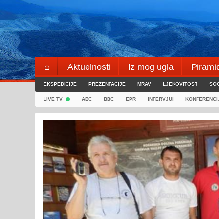
Skip
to
content
⌂
Aktuelnosti
Iz mog ugla
Pirami
EKSPEDICIJE
Blogeri
PREZENTACIJE
⌖
MRAV
LJEKOVITOST
SOC
LIVE TV
ABC
BBC
EPR
INTERVJUI
KONFERENCI