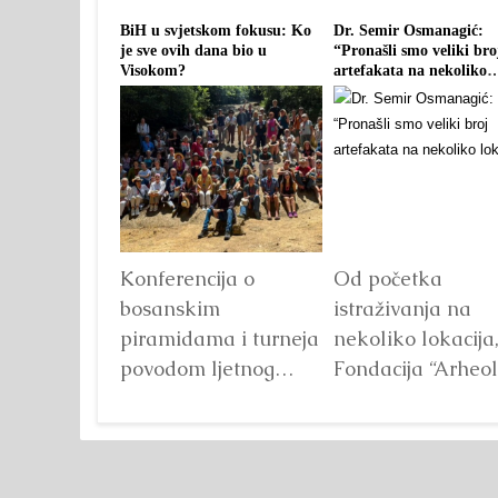
BiH u svjetskom fokusu: Ko
Dr. Semir Osmanagić:
je sve ovih dana bio u
“Pronašli smo veliki bro
Visokom?
artefakata na nekoliko
lokacija”
Konferencija o
Od početka
bosanskim
istraživanja na
piramidama i turneja
nekoliko lokacija
povodom ljetnog
Fondacija “Arheol
solsticija Visoko i
park: Bosanska
Distrikt bosanskih
piramida Sunca” 
piramida bili su
pronašla veliki br
domaćini devete po
artefakata i sličn