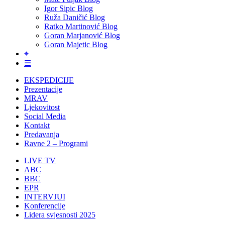
Igor Sipic Blog
Ruža Daničić Blog
Ratko Martinović Blog
Goran Marjanović Blog
Goran Majetic Blog
⌖
☰
EKSPEDICIJE
Prezentacije
MRAV
Ljekovitost
Social Media
Kontakt
Predavanja
Ravne 2 – Programi
LIVE TV
ABC
BBC
EPR
INTERVJUI
Konferencije
Lidera svjesnosti 2025