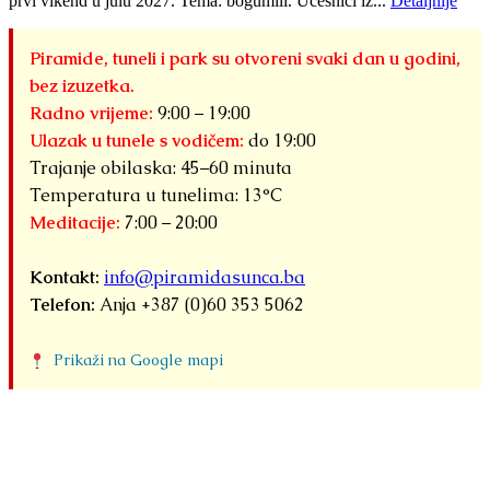
prvi vikend u julu 2027. Tema: bogumili. Učesnici iz...
Detaljnije
Piramide, tuneli i park su otvoreni svaki dan u godini,
bez izuzetka.
Radno vrijeme:
9:00 – 19:00
Ulazak u tunele s vodičem:
do 19:00
Trajanje obilaska: 45–60 minuta
Temperatura u tunelima: 13°C
Meditacije:
7:00 – 20:00
Kontakt:
info@piramidasunca.ba
Telefon:
Anja +387 (0)60 353 5062
Prikaži na Google mapi