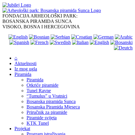
Skip
to
content
FONDACIJA ARHEOLOŠKI PARK:
BOSANSKA PIRAMIDA SUNCA
VISOKO, BOSNA I HERCEGOVINA
⌂
Aktuelnosti
Iz mog ugla
Piramida
Piramida
Otkriće piramide
Tunel Ravne
“Tumulus” u Vratnici
Bosanska piramida Sunca
Bosanska Piramida Mjeseca
Priručnik za piramide
Piramide svijeta
KTK Tunel
Projekat
Program istraživanja