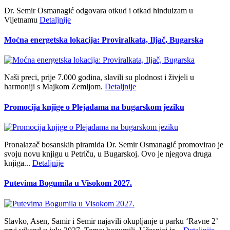
Dr. Semir Osmanagić odgovara otkud i otkad hinduizam u
Vijetnamu
Detaljnije
Moćna energetska lokacija: Proviralkata, Iljač, Bugarska
Naši preci, prije 7.000 godina, slavili su plodnost i živjeli u
harmoniji s Majkom Zemljom.
Detaljnije
Promocija knjige o Plejadama na bugarskom jeziku
Pronalazač bosanskih piramida Dr. Semir Osmanagić promovirao je
svoju novu knjigu u Petriču, u Bugarskoj. Ovo je njegova druga
knjiga...
Detaljnije
Putevima Bogumila u Visokom 2027.
Slavko, Asen, Samir i Semir najavili okupljanje u parku ‘Ravne 2’