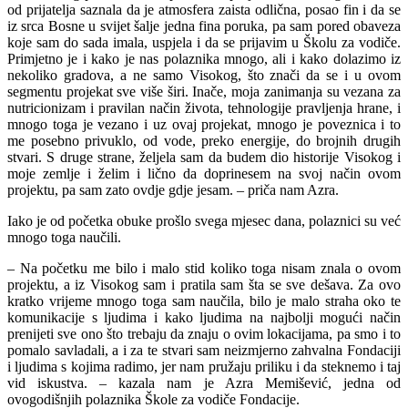
od prijatelja saznala da je atmosfera zaista odlična, posao fin i da se
iz srca Bosne u svijet šalje jedna fina poruka, pa sam pored obaveza
koje sam do sada imala, uspjela i da se prijavim u Školu za vodiče.
Primjetno je i kako je nas polaznika mnogo, ali i kako dolazimo iz
nekoliko gradova, a ne samo Visokog, što znači da se i u ovom
segmentu projekat sve više širi. Inače, moja zanimanja su vezana za
nutricionizam i pravilan način života, tehnologije pravljenja hrane, i
mnogo toga je vezano i uz ovaj projekat, mnogo je poveznica i to
me posebno privuklo, od vode, preko energije, do brojnih drugih
stvari. S druge strane, željela sam da budem dio historije Visokog i
moje zemlje i želim i lično da doprinesem na svoj način ovom
projektu, pa sam zato ovdje gdje jesam. – priča nam Azra.
Iako je od početka obuke prošlo svega mjesec dana, polaznici su već
mnogo toga naučili.
– Na početku me bilo i malo stid koliko toga nisam znala o ovom
projektu, a iz Visokog sam i pratila sam šta se sve dešava. Za ovo
kratko vrijeme mnogo toga sam naučila, bilo je malo straha oko te
komunikacije s ljudima i kako ljudima na najbolji mogući način
prenijeti sve ono što trebaju da znaju o ovim lokacijama, pa smo i to
pomalo savladali, a i za te stvari sam neizmjerno zahvalna Fondaciji
i ljudima s kojima radimo, jer nam pružaju priliku i da steknemo i taj
vid iskustva. – kazala nam je Azra Memišević, jedna od
ovogodišnjih polaznika Škole za vodiče Fondacije.