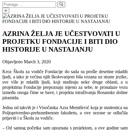
Search
Search
for:
×
AZRINA ŽELJA JE UČESTVOVATI U
PROJETKU FONDACIJE I BITI DIO
HISTORIJE U NASTAJANJU
Objavljeno
March 3, 2020
Kroz Školu za vodiče Fondacije do sada su prošle desetine mladih
ljudi, a iako je većina njih školovanjem bila vezana uz strane jezike,
sve više je mladih ljudi, koji studiraju neke druge oblasti, a u
projektima Fondacije prepoznaju mjesto za sebe, te pronalaze vezu
između onoga čime se bave, i projekta istraživanja Bosanske doline
piramida.
Jedna od takvih je i Visočanka Azra Memišević koja je studentica na
Poljoprivredno-prehrambenom fakultetu, a ove sezone se odlučila
prijaviti i u Školu za vodiče.
– Od samog početka sam upoznata s projektom, a ove godine sam