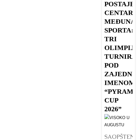
POSTAJE
V
CENTAR
MEĐUNA
SPORTA:
Dr
TRI
O
OLIMPIJS
u 
TURNIRA
n
POD
B
ZAJEDNI
ki
IMENOM
V
da
“PYRAMI
v
CUP
ve
2026”
Det
SAOPŠTENJE