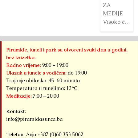
ZA
MEDIJE
Visoko će
tokom
augusta
2026.
Piramide, tuneli i park su otvoreni svaki dan u godini,
godine biti
bez izuzetka.
domaćin
Radno vrijeme:
9:00 – 19:00
tri velika
Ulazak u tunele s vodičem:
do 19:00
međunarodn
Trajanje obilaska: 45–60 minuta
sportska
Temperatura u tunelima: 13°C
Meditacije:
7:00 – 20:00
događaja
okupljena
Kontakt:
pod
info@piramidasunca.ba
zajedničkim
nazivom...
Telefon:
Anja +387 (0)60 353 5062