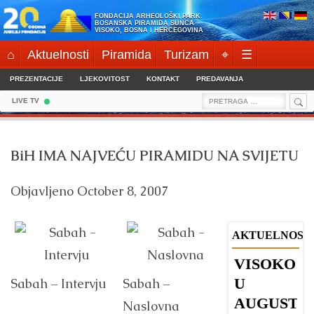
Skip
FONDACIJA ARHEOLOŠKI PARK:
to
BOSANSKA PIRAMIDA SUNCA
VISOKO, BOSNA I HERCEGOVINA
content
⌂
Aktuelnosti
Piramida
Turizam
⌖
☰
PREZENTACIJE
LJEKOVITOST
KONTAKT
PREDAVANJA
Sea
Search
LIVE TV
for:
BiH IMA NAJVEĆU PIRAMIDU NA SVIJETU
Objavljeno
October 8, 2007
AKTUELNOST
VISOKO
B
U
u
Sabah – Intervju
Sabah –
AUGUSTU
s
Naslovna