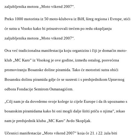
zaljubljenika motora „Moto vikend 2007“.
Preko 1000 motorista iz 50 moto-klubova iz BiH, šireg regiona i Evrope, stići
će sutra u Visoko kako bi prisustvovali trećem po redu okupljanju
zaljubljenika motora „Moto vikend 2007“.
Ova već tradicionalna manifestacija koju organizira i čiji je domaćin moto-
klub „MC Karo“ iz Visokog je ove godine, između ostalog, posvećena
promoviranju Bosanske doline piramida. Tako će motoristi sutra obići
Bosansku dolinu piramida gdje će se susresti i s predsjednikom Upravnog
odbora Fondacije Semirom Osmanagićem.
„Cilj nam je da dovedemo svoje kolege iz cijele Europe i da ih upoznamo s
bosanskim piramidama kako bi oni mogli dalje širiti priču o njima“, rekao
nam je predsjednik kluba „MC Karo“ Avdo Skopljak.
Učesnici manifestacije „Moto vikend 2007“ koja će 21. i 22. jula biti