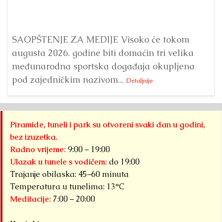
ve
SAOPŠTENJE ZA MEDIJE Visoko će tokom
augusta 2026. godine biti domaćin tri velika
međunarodna sportska događaja okupljena
pod zajedničkim nazivom...
Detaljnije
Piramide, tuneli i park su otvoreni svaki dan u godini,
bez izuzetka.
Radno vrijeme:
9:00 – 19:00
Ulazak u tunele s vodičem:
do 19:00
Trajanje obilaska: 45–60 minuta
Temperatura u tunelima: 13°C
Meditacije:
7:00 – 20:00