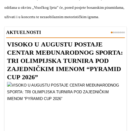
održana u okviru „Visočkog ljeta“ će, pored posjete bosanskim piramidama,
uživati i u koncertu te nezaobilaznim motorističkim igrama.
AKTUELNOSTI
VISOKO U AUGUSTU POSTAJE
B
CENTAR MEĐUNARODNOG SPORTA:
TRI OLIMPIJSKA TURNIRA POD
ZAJEDNIČKIM IMENOM “PYRAMID
CUP 2026”
Dr
Bu