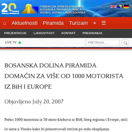
Skip
FONDACIJA ARHEOLOŠKI PARK:
to
BOSANSKA PIRAMIDA SUNCA
VISOKO, BOSNA I HERCEGOVINA
content
⌂
Aktuelnosti
Piramida
Turizam
⌖
☰
PREZENTACIJE
LJEKOVITOST
KONTAKT
PREDAVANJA
Sea
Search
LIVE TV
for:
BOSANSKA DOLINA PIRAMIDA
DOMAĆIN ZA VIŠE OD 1000 MOTORISTA
IZ BiH I EUROPE
Objavljeno
July 20, 2007
Preko 1000 motorista iz 50 moto-klubova iz BiH, šireg regiona i Evrope, stići
će sutra u Visoko kako bi prisustvovali trećem po redu okupljanju