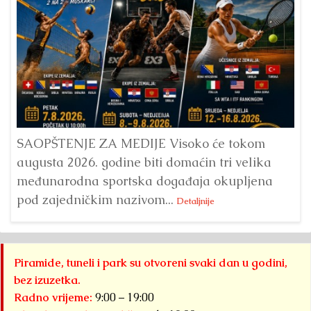
Dr
Bu
ve
SAOPŠTENJE ZA MEDIJE Visoko će tokom
augusta 2026. godine biti domaćin tri velika
međunarodna sportska događaja okupljena
pod zajedničkim nazivom...
Detaljnije
Piramide, tuneli i park su otvoreni svaki dan u godini,
bez izuzetka.
Radno vrijeme:
9:00 – 19:00