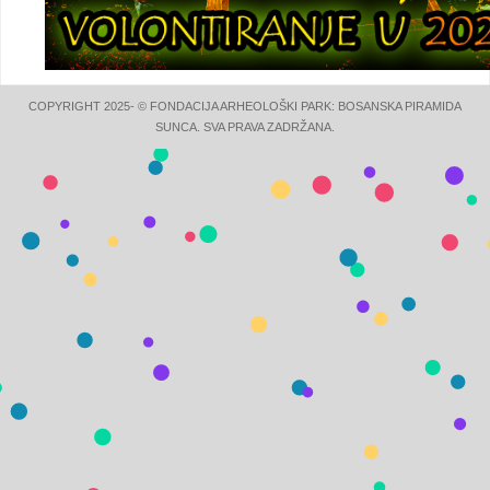
COPYRIGHT 2025- © FONDACIJA ARHEOLOŠKI PARK: BOSANSKA PIRAMIDA
SUNCA. SVA PRAVA ZADRŽANA.