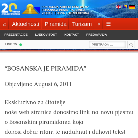
Skip
FONDACIJA ARHEOLOŠKI PARK:
to
BOSANSKA PIRAMIDA SUNCA
VISOKO, BOSNA I HERCEGOVINA
content
⌂
Aktuelnosti
Piramida
Turizam
⌖
☰
PREZENTACIJE
LJEKOVITOST
KONTAKT
PREDAVANJA
Sea
Search
LIVE TV
for:
“BOSANSKA JE PIRAMIDA”
Objavljeno
August 6, 2011
Ekskluzivno za čitatelje
naše web stranice donosimo link na novu pjesmu
o Bosanskim piramidama koja
donosi dobar ritam te nadahnut i duhovit tekst.