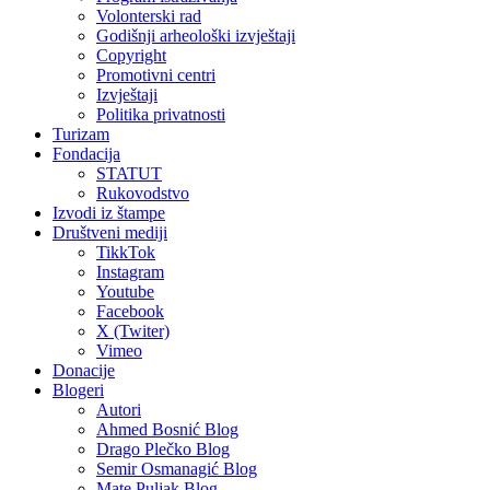
Volonterski rad
Godišnji arheološki izvještaji
Copyright
Promotivni centri
Izvještaji
Politika privatnosti
Turizam
Fondacija
STATUT
Rukovodstvo
Izvodi iz štampe
Društveni mediji
TikkTok
Instagram
Youtube
Facebook
X (Twiter)
Vimeo
Donacije
Blogeri
Autori
Ahmed Bosnić Blog
Drago Plečko Blog
Semir Osmanagić Blog
Mate Puljak Blog