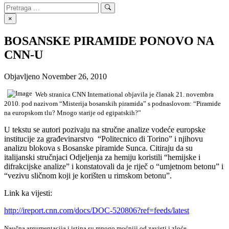
Search
Search
for:
×
BOSANSKE PIRAMIDE PONOVO NA
CNN-U
Objavljeno
November 26, 2010
Web stranica CNN International objavila je članak 21. novembra
2010. pod nazivom “Misterija bosanskih piramida” s podnaslovom: “Piramide
na europskom tlu? Mnogo starije od egipatskih?”
U tekstu se autori pozivaju na stručne analize vodeće europske
institucije za građevinarstvo “Politecnico di Torino” i njihovu
analizu blokova s Bosanske piramide Sunca. Citiraju da su
italijanski stručnjaci Odjeljenja za hemiju koristili “hemijske i
difrakcijske analize” i konstatovali da je riječ o “umjetnom betonu” i
“vezivu sličnom koji je korišten u rimskom betonu”.
Link ka vijesti:
http://ireport.cnn.com/docs/DOC-520806?ref=feeds/latest
Naučna argumentacija i istina su mnogo moćniji od zavisti i zloće.