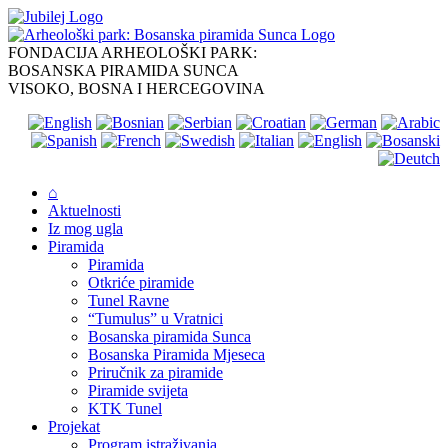
Skip
to
content
FONDACIJA ARHEOLOŠKI PARK:
BOSANSKA PIRAMIDA SUNCA
VISOKO, BOSNA I HERCEGOVINA
⌂
Aktuelnosti
Iz mog ugla
Piramida
Piramida
Otkriće piramide
Tunel Ravne
“Tumulus” u Vratnici
Bosanska piramida Sunca
Bosanska Piramida Mjeseca
Priručnik za piramide
Piramide svijeta
KTK Tunel
Projekat
Program istraživanja