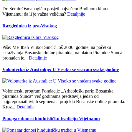
Dr. Semir Osmanagić u posjeti najvećem Budinom kipu u
Vijetnamu: da li je važna veličina?
Detaljnije
Razglednica iz pra-Visokog
Piše: ME Iban Vilibor Sinčić Još 2006. godine, na početku
istraživanja Bosanske doline piramida, na platou Piramide Sunca
pronađen je...
Detaljnije
Volonterka iz Australije: U Visoko se vraćam svake godine
Volonterski program Fondacije „Arheološki park: Bosanska
piramida Sunca“ već godinama predstavlja jedan od
najprepoznatljivijih segmenata projekta Bosanske doline piramida.
Kroz...
Detaljnije
Ponagar donosi hinduističku tradiciju Vijetnamu