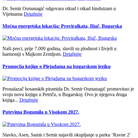
Dr. Semir Osmanagić odgovara otkud i otkad hinduizam u
Vijetnamu
Detaljnije
Moćna energetska lokacija: Proviralkata, Iljač, Bugarska
Naši preci, prije 7.000 godina, slavili su plodnost i živjeli u
harmoniji s Majkom Zemljom.
Detaljnije
Promocija knjige o Plejadama na bugarskom jeziku
Pronalazač bosanskih piramida Dr. Semir Osmanagić promovirao je
svoju novu knjigu u Petriču, u Bugarskoj. Ovo je njegova druga
knjiga...
Detaljnije
Putevima Bogumila u Visokom 2027.
Slavko, Asen, Samir i Semir najavili okupljanje u parku ‘Ravne 2’