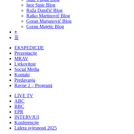
Igor Sipic Blog
Ruža Daničić Blog
Ratko Martinović Blog
Goran Marjanović Blog
Goran Majetic Blog
⌖
☰
EKSPEDICIJE
Prezentacije
MRAV
Ljekovitost
Social Media
Kontakt
Predavanja
Ravne 2 – Programi
LIVE TV
ABC
BBC
EPR
INTERVJUI
Konferencije
Lidera svjesnosti 2025