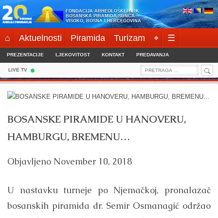
Skip
FONDACIJA ARHEOLOŠKI PARK:
to
BOSANSKA PIRAMIDA SUNCA
VISOKO, BOSNA I HERCEGOVINA
content
⌂
Aktuelnosti
Piramida
Turizam
⌖
☰
PREZENTACIJE
LJEKOVITOST
KONTAKT
PREDAVANJA
Sea
Search
LIVE TV
for:
BOSANSKE PIRAMIDE U HANOVERU,
HAMBURGU, BREMENU…
Objavljeno
November 10, 2018
U nastavku turneje po Njemačkoj, pronalazač
bosanskih piramida dr. Semir Osmanagić održao