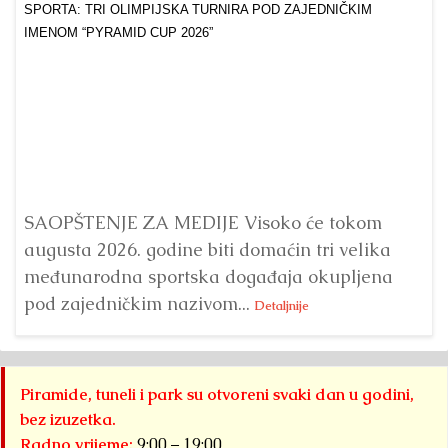
Dr
Bu
ve
SAOPŠTENJE ZA MEDIJE Visoko će tokom
augusta 2026. godine biti domaćin tri velika
međunarodna sportska događaja okupljena
pod zajedničkim nazivom...
Detaljnije
Piramide, tuneli i park su otvoreni svaki dan u godini,
bez izuzetka.
Radno vrijeme:
9:00 – 19:00