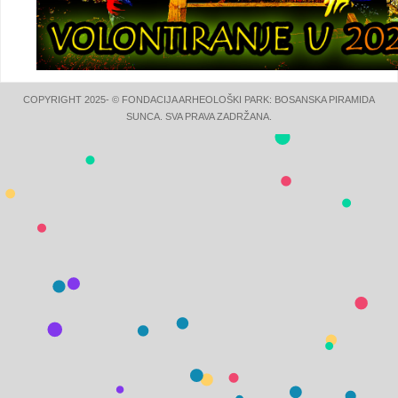
COPYRIGHT 2025- © FONDACIJA ARHEOLOŠKI PARK: BOSANSKA PIRAMIDA
SUNCA. SVA PRAVA ZADRŽANA.