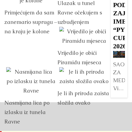
Ulazak u tunel
POD
n
Primjećujem da sam
Ravne očekujem s
ZAJE
B
k
IME
zanemario suprugu –
uzbudjenjem
u
“PYR
na kraju je kolone
V
CUP
da
2026”
Vrijedilo je obići
je
v
Piramidu mjeseca
SAOPŠ
ve
ZA
Det
MEDIJ
Visoko
Je li ih priroda zaista
će
Nasmijana lica po
složila ovako
tokom
izlasku iz tunela
august
2026.
Ravne
godine