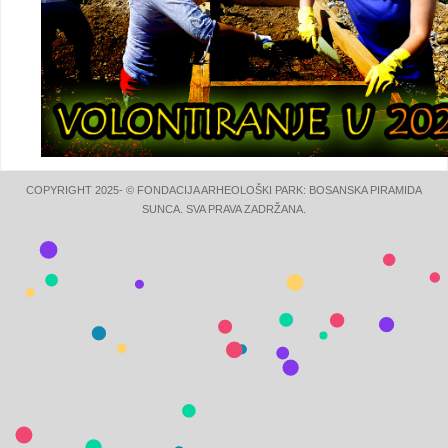
COPYRIGHT 2025- © FONDACIJA ARHEOLOŠKI PARK: BOSANSKA PIRAMIDA
SUNCA. SVA PRAVA ZADRŽANA.