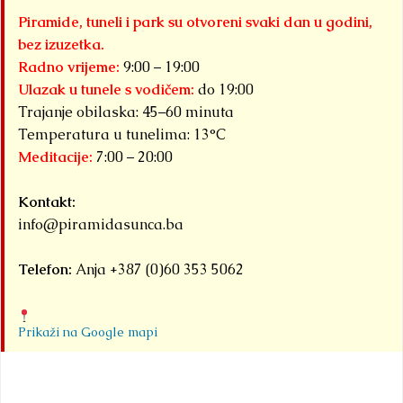
biti
Piramide, tuneli i park su otvoreni svaki dan u godini,
domaći
bez izuzetka.
tri
Radno vrijeme:
9:00 – 19:00
velika
Ulazak u tunele s vodičem:
do 19:00
međun
Trajanje obilaska: 45–60 minuta
sportsk
Temperatura u tunelima: 13°C
Meditacije:
7:00 – 20:00
događa
okuplj
Kontakt:
pod
info@piramidasunca.ba
zajedn
nazivom
Telefon:
Anja +387 (0)60 353 5062
Detaljnije
Prikaži na Google mapi