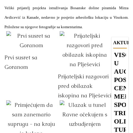
Veliki prijatelj projekta istraživanja Bosanske doline piramida Mirza
Avdicević iz Kanade, nedavno je posjetio arheološku lokaciju u Visokom.
Priložene su njegove fotografije sa komentarima.
AKTUEL
VISO
B
Prvi susret sa
U
u
Goranom
AUGU
s
Prijateljski razgovori
POST
V
pred obilazak
CENT
iskopina na Plješevici
MEĐ
Dr
SPOR
S
TRI
O
OLIM
u
TURN
po