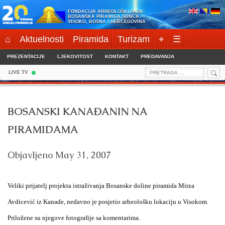
Skip
FONDACIJA ARHEOLOŠKI PARK:
to
BOSANSKA PIRAMIDA SUNCA
VISOKO, BOSNA I HERCEGOVINA
content
⌂
Aktuelnosti
Piramida
Turizam
⌖
☰
PREZENTACIJE
LJEKOVITOST
KONTAKT
PREDAVANJA
Sea
Search
LIVE TV
for:
BOSANSKI KANAĐANIN NA
PIRAMIDAMA
Objavljeno
May 31, 2007
Veliki prijatelj projekta istraživanja Bosanske doline piramida Mirza
Avdicević iz Kanade, nedavno je posjetio arheološku lokaciju u Visokom.
Priložene su njegove fotografije sa komentarima.