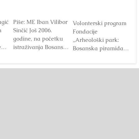
7.000
Slavko, Asen, Samir i
Pronalazač
Semir najavili
bosanskih piramida
u
okupljanje u parku
Dr. Semir Osmanagić
kom
‘Ravne 2’ prvi vikend
promovirao je svoju
je
u julu 2027. Tema:
novu knjigu u Petriču,
bogumili. Učesnici iz...
u Bugarskoj. Ovo je
Detaljnije
njegova druga
knjiga...
Detaljnije