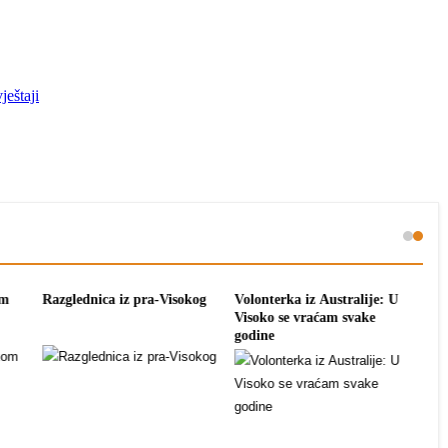
ja:
Promocija knjige o
Putevima Bogumila u
arska
Plejadama na bugarskom
Visokom 2027.
jeziku