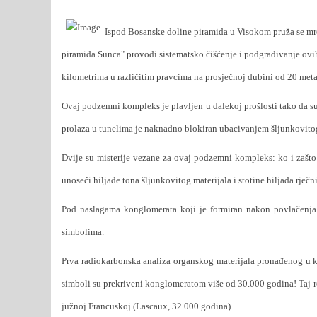
Ispod Bosanske doline piramida u Visokom pruža se mre
piramida Sunca" provodi sistematsko čišćenje i podgrađivanje ovih 
kilometrima u različitim pravcima na prosječnoj dubini od 20 meta
Ovaj podzemni kompleks je plavljen u dalekoj prošlosti tako da su
prolaza u tunelima je naknadno blokiran ubacivanjem šljunkovitog
Dvije su misterije vezane za ovaj podzemni kompleks: ko i zašt
unoseći hiljade tona šljunkovitog materijala i stotine hiljada rječ
Pod naslagama konglomerata koji je formiran nakon povlačenja v
simbolima.
Prva radiokarbonska analiza organskog materijala pronađenog u k
simboli su prekriveni konglomeratom više od 30.000 godina! Taj rez
južnoj Francuskoj (Lascaux, 32.000 godina).