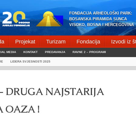
FONDACIJA ARHEOLOŠKI PARK:
BOSANSKA PIRAMIDA SUNCA
VISOKO, BOSNA I HERCEGOVINA
da
Projekat
Turizam
Fondacija
Izvodi iz 
IAL MEDIA
KONTAKT
PREDAVANJA
RAVNE 2 – PROGRAMI
JE
LIDERA SVJESNOSTI 2025
– DRUGA NAJSTARIJA
 OAZA !