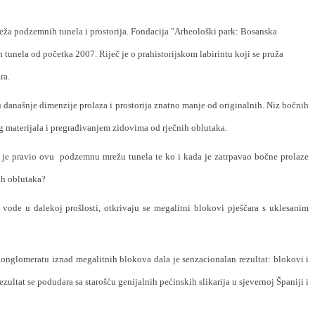
ža podzemnih tunela i prostorija. Fondacija "Arheološki park: Bosanska
tunela od početka 2007. Riječ je o prahistorijskom labirintu koji se pruža
ra.
 današnje dimenzije prolaza i prostorija znatno manje od originalnih. Niz bočnih
 materijala i pregrađivanjem zidovima od rječnih oblutaka.
o je pravio ovu
podzemnu mrežu tunela te ko i kada je zatrpavao bočne prolaze
nih oblutaka?
ode u dalekoj prošlosti, otkrivaju se megalitni blokovi pješčara s uklesanim
onglomeratu iznad megalitnih blokova dala je senzacionalan rezultat: blokovi i
ultat se podudara sa starošću genijalnih pećinskih slikarija u sjevernoj Španiji i