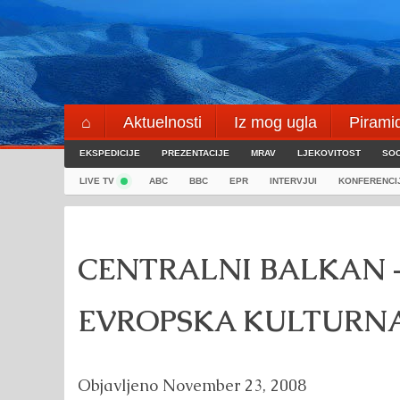
Skip
to
content
⌂
Aktuelnosti
Iz mog ugla
Pirami
EKSPEDICIJE
Blogeri
PREZENTACIJE
⌖
MRAV
LJEKOVITOST
SOC
LIVE TV
ABC
BBC
EPR
INTERVJUI
KONFERENCI
CENTRALNI BALKAN 
EVROPSKA KULTURNA
Objavljeno
November 23, 2008