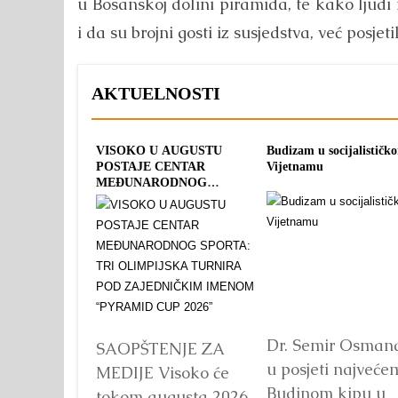
u Bosanskoj dolini piramida, te kako ljudi
i da su brojni gosti iz susjedstva, već posjet
AKTUELNOSTI
VISOKO U AUGUSTU
Budizam u socijalističk
POSTAJE CENTAR
Vijetnamu
MEĐUNARODNOG
SPORTA: TRI OLIMPIJSKA
TURNIRA POD
ZAJEDNIČKIM IMENOM
“PYRAMID CUP 2026”
Dr. Semir Osman
SAOPŠTENJE ZA
u posjeti najveće
MEDIJE Visoko će
Budinom kipu u
tokom augusta 2026.