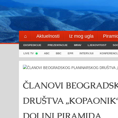
Skip
to
content
⌂
Aktuelnosti
Iz mog ugla
Pirami
EKSPEDICIJE
Blogeri
PREZENTACIJE
⌖
MRAV
LJEKOVITOST
SOC
LIVE TV
ABC
BBC
EPR
INTERVJUI
KONFERENCI
ČLANOVI BEOGRADS
DRUŠTVA „KOPAONIK“
DOLINI PIRAMIDA