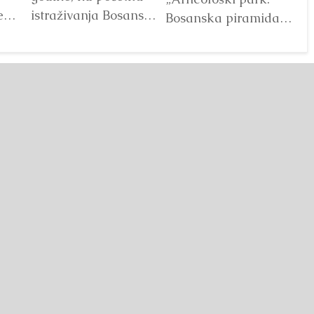
e
istraživanja Bosanske
V
Bosanska piramida
doline piramida, na
Sunca“ već godinama
platou Piramide
predstavlja jedan od
Sunca pronađen je...
najprepoznatljivijih
Detaljnije
segmenata projekta
Bosanske doline
piramida. Kroz...
Detaljnije