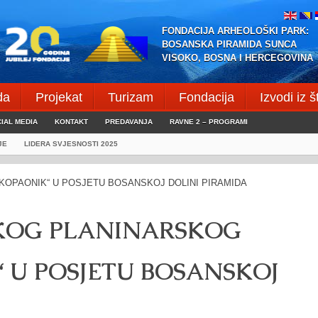
FONDACIJA ARHEOLOŠKI PARK:
BOSANSKA PIRAMIDA SUNCA
VISOKO, BOSNA I HERCEGOVINA
da
Projekat
Turizam
Fondacija
Izvodi iz 
IAL MEDIA
KONTAKT
PREDAVANJA
RAVNE 2 – PROGRAMI
JE
LIDERA SVJESNOSTI 2025
KOG PLANINARSKOG
 U POSJETU BOSANSKOJ