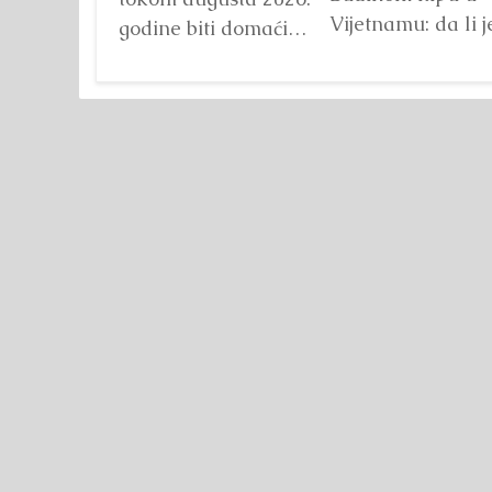
Vijetnamu: da li j
godine biti domaćin
važna veličina?
tri velika
Detaljnije
međunarodna
sportska događaja
okupljena pod
zajedničkim
nazivom...
Detaljnije