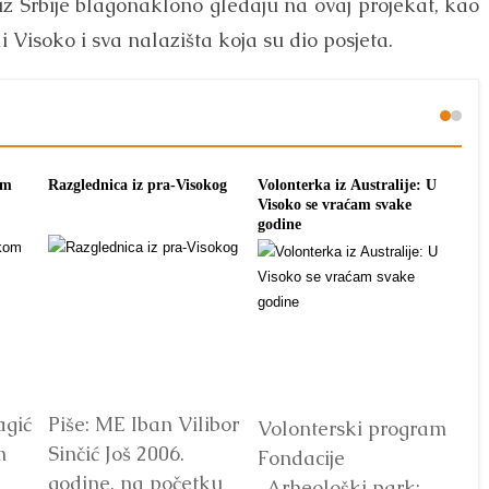
 iz Srbije blagonaklono gledaju na ovaj projekat, kao
ili Visoko i sva nalazišta koja su dio posjeta.
om
Razglednica iz pra-Visokog
Volonterka iz Australije: U
Pon
Visoko se vraćam svake
tra
godine
agić
Piše: ME Iban Vilibor
Dr
Volonterski program
m
Sinčić Još 2006.
od
Fondacije
godine, na početku
ot
„Arheološki park: