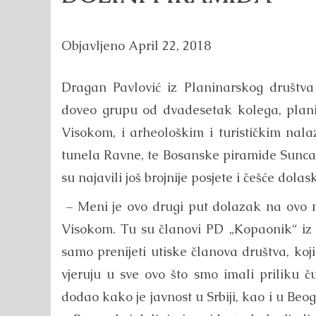
Objavljeno
April 22, 2018
Dragan Pavlović iz Planinarskog društva
doveo grupu od dvadesetak kolega, planir
Visokom, i arheološkim i turističkim nal
tunela Ravne, te Bosanske piramide Sunca, 
su najavili još brojnije posjete i češće dolas
– Meni je ovo drugi put dolazak na ovo m
Visokom. Tu su članovi PD „Kopaonik“ iz 
samo prenijeti utiske članova društva, koji
vjeruju u sve ovo što smo imali priliku č
dodao kako je javnost u Srbiji, kao i u Be