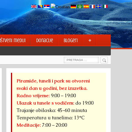
uštveni mediji
Donacije
Blogeri
⌖
Search
Search
for:
Piramide, tuneli i park su otvoreni
svaki dan u godini, bez izuzetka.
Radno vrijeme:
9:00 – 19:00
Ulazak u tunele s vodičem:
do 19:00
Trajanje obilaska: 45–60 minuta
Temperatura u tunelima: 13°C
Meditacije:
7:00 – 20:00