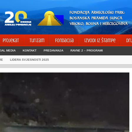
FONDACIJA ARHEOLOŠKI PARK:
BOSANSKA PIRAMIDA SUNCA
VISOKO, BOSNA I HERCEGOVINA
Projekat
Turizam
Fondacija
Izvodi iz štampe
Dr
IAL MEDIA
KONTAKT
PREDAVANJA
RAVNE 2 – PROGRAMI
JE
LIDERA SVJESNOSTI 2025