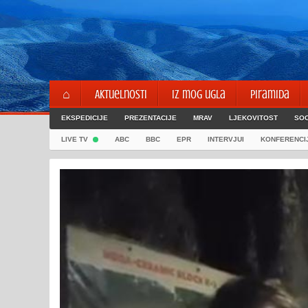
Skip
to
content
⌂
Aktuelnosti
Iz mog ugla
Piramida
EKSPEDICIJE
PREZENTACIJE
MRAV
LJEKOVITOST
SOC
LIVE TV
ABC
BBC
EPR
INTERVJUI
KONFERENCI