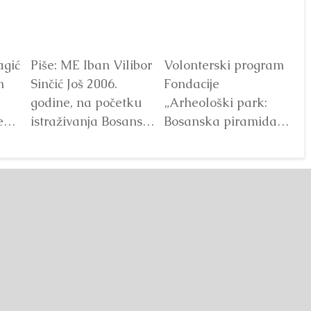
agić
Piše: ME Iban Vilibor
Volonterski program
Dr
m
Sinčić Još 2006.
Fondacije
od
godine, na početku
„Arheološki park:
ot
e
istraživanja Bosanske
Bosanska piramida
V
doline piramida, na
Sunca“ već godinama
platou Piramide
predstavlja jedan od
Sunca pronađen je...
najprepoznatljivijih
Detaljnije
segmenata projekta
Bosanske doline
piramida. Kroz...
Detaljnije