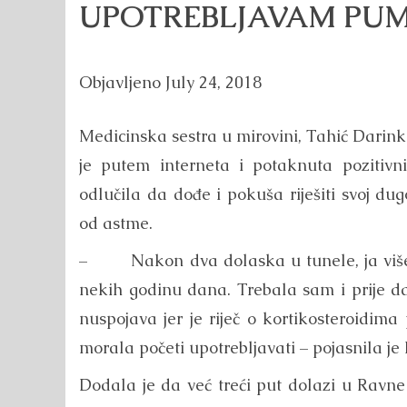
UPOTREBLJAVAM PUM
Objavljeno
July 24, 2018
Medicinska sestra u mirovini, Tahić Darin
je putem interneta i potaknuta pozitivn
odlučila da dođe i pokuša riješiti svoj du
od astme.
– Nakon dva dolaska u tunele, ja više 
nekih godinu dana. Trebala sam i prije d
nuspojava jer je riječ o kortikosteroidi
morala početi upotrebljavati – pojasnila je
Dodala je da već treći put dolazi u Rav