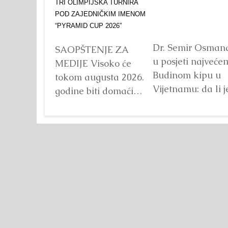
Dr. Semir Osman
SAOPŠTENJE ZA
u posjeti najveće
MEDIJE Visoko će
Budinom kipu u
tokom augusta 2026.
Vijetnamu: da li j
godine biti domaćin
važna veličina?
tri velika
Detaljnije
međunarodna
sportska događaja
okupljena pod
zajedničkim
nazivom...
Detaljnije