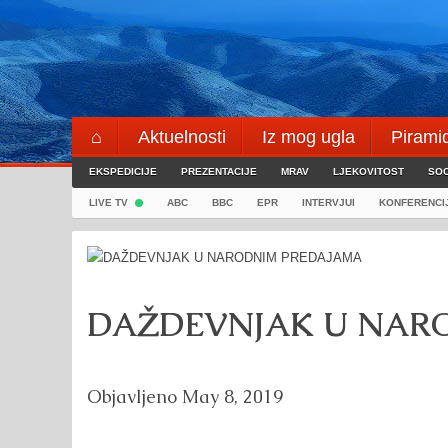
Skip
to
content
⌂
Aktuelnosti
Iz mog ugla
Pirami
EKSPEDICIJE
Blogeri
PREZENTACIJE
⌖
MRAV
LJEKOVITOST
SOC
LIVE TV
ABC
BBC
EPR
INTERVJUI
KONFERENCI
DAŽDEVNJAK U NAR
Objavljeno
May 8, 2019