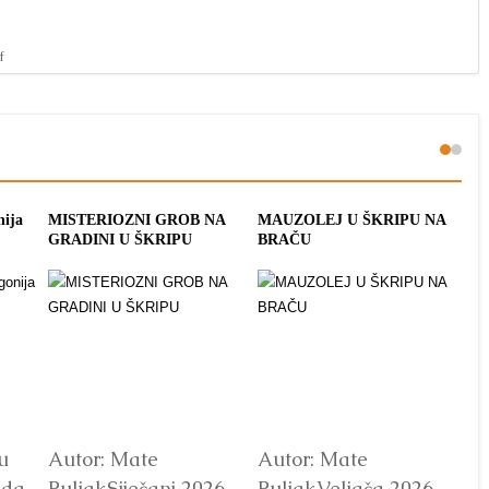
f
nija
MISTERIOZNI GROB NA
MAUZOLEJ U ŠKRIPU NA
ME
GRADINI U ŠKRIPU
BRAČU
ŠK
u
Autor: Mate
Autor: Mate
Au
ada
PuljakSiječanj 2026.
PuljakVeljača 2026.
Pu