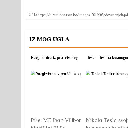
URL:
https://piramidasunca.ba/images/2019/05/davzdenjak.pd
IZ MOG UGLA
Razglednica iz pra-Visokog
Tesla i Teslina kosmogo
Piše: ME Iban Vilibor
Nikola Tesla svoj
Sinčić Još 2006.
kosmogoniju nik