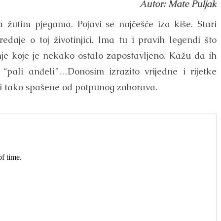
Autor: Mate Puljak
 žutim pjegama. Pojavi se najčešće iza kiše. Stari
aje o toj životinjici. Ima tu i pravih legendi što
je koje je nekako ostalo zapostavljeno. Kažu da ih
“pali anđeli”…Donosim izrazito vrijedne i rijetke
 i tako spašene od potpunog zaborava.