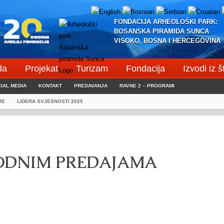
FONDACIJA ARHEOLOŠKI PARK:
BOSANSKA PIRAMIDA SUNCA
VISOKO, BOSNA I HERCEGOVINA
da
Projekat
Turizam
Fondacija
Izvodi iz 
IAL MEDIA
KONTAKT
PREDAVANJA
RAVNE 2 – PROGRAMI
JE
LIDERA SVJESNOSTI 2025
ODNIM PREDAJAMA