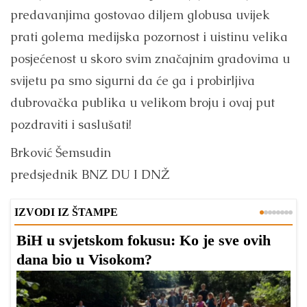
predavanjima gostovao diljem globusa uvijek
prati golema medijska pozornost i uistinu velika
posjećenost u skoro svim značajnim gradovima u
svijetu pa smo sigurni da će ga i probirljiva
dubrovačka publika u velikom broju i ovaj put
pozdraviti i saslušati!
Brković Šemsudin
predsjednik BNZ DU I DNŽ
IZVODI IZ ŠTAMPE
BiH u svjetskom fokusu: Ko je sve ovih
D
dana bio u Visokom?
v
l