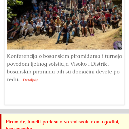
Konferencija o bosanskim piramidama i turneja
povodom ljetnog solsticija Visoko i Distrikt
Od
bosanskih piramida bili su domaćini devete po
Fo
redu...
Su
Detaljnije
sl
Piramide, tuneli i park su otvoreni svaki dan u godini,
bez izuzetka.