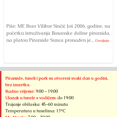
Piše: ME Iban Vilibor Sinčić Još 2006. godine, na
Ni
početku istraživanja Bosanske doline piramida,
uo
na platou Piramide Sunca pronađen je...
se
Detaljnije
Piramide, tuneli i park su otvoreni svaki dan u godini,
bez izuzetka.
Radno vrijeme:
9:00 – 19:00
Ulazak u tunele s vodičem:
do 19:00
Trajanje obilaska: 45–60 minuta
Temperatura u tunelima: 13°C