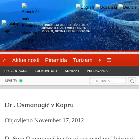
Skip
to
content
FONDACIJA ARHEOLOŠKI PARK:
BOSANSKA PIRAMIDA SUNCA
VISOKO, BOSNA I HERCEGOVINA
⌂
Aktuelnosti
Piramida
Turizam
⌖
☰
PREZENTACIJE
LJEKOVITOST
KONTAKT
PREDAVANJA
Sea
Search
LIVE TV
for:
Dr . Osmanagić v Kopru
Objavljeno
November 17, 2012
Dr Sam Osmanagič je včeraj gostoval na Univerzi