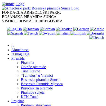
Skip
to
content
FONDACIJA ARHEOLOŠKI PARK:
BOSANSKA PIRAMIDA SUNCA
VISOKO, BOSNA I HERCEGOVINA
⌂
Aktuelnosti
Iz mog ugla
Piramida
Piramida
Otkriće piramide
Tunel Ravne
“Tumulus” u Vratnici
Bosanska piramida Sunca
Bosanska Piramida Mjeseca
Priručnik za piramide
Piramide svijeta
KTK Tunel
Projekat
Program istraživanja