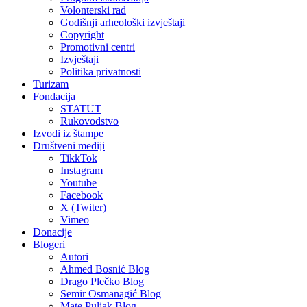
Volonterski rad
Godišnji arheološki izvještaji
Copyright
Promotivni centri
Izvještaji
Politika privatnosti
Turizam
Fondacija
STATUT
Rukovodstvo
Izvodi iz štampe
Društveni mediji
TikkTok
Instagram
Youtube
Facebook
X (Twiter)
Vimeo
Donacije
Blogeri
Autori
Ahmed Bosnić Blog
Drago Plečko Blog
Semir Osmanagić Blog
Mate Puljak Blog