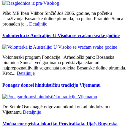
Piše: ME Iban Vilibor Sinčić Još 2006. godine, na početku
istraživanja Bosanske doline piramida, na platou Piramide Sunca
pronađen je...
Detaljnije
Volonterka iz Australije: U Visoko se vraćam svake godine
Volonterski program Fondacije „Arheološki park: Bosanska
piramida Sunca“ već godinama predstavlja jedan od
najprepoznatljivijih segmenata projekta Bosanske doline piramida.
Kroz...
Detaljnije
Ponagar donosi hinduističku tradiciju Vijetnamu
Dr. Semir Osmanagić odgovara otkud i otkad hinduizam u
Vijetnamu
Detaljnije
Moćna energetska lokacija: Proviralkata, Iljač, Bugarska