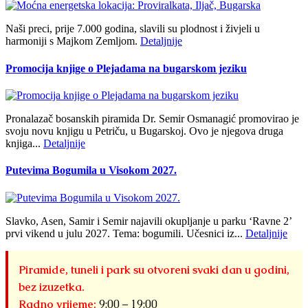
Naši preci, prije 7.000 godina, slavili su plodnost i živjeli u
harmoniji s Majkom Zemljom.
Detaljnije
Promocija knjige o Plejadama na bugarskom jeziku
Pronalazač bosanskih piramida Dr. Semir Osmanagić promovirao je
svoju novu knjigu u Petriču, u Bugarskoj. Ovo je njegova druga
knjiga...
Detaljnije
Putevima Bogumila u Visokom 2027.
Slavko, Asen, Samir i Semir najavili okupljanje u parku ‘Ravne 2’
prvi vikend u julu 2027. Tema: bogumili. Učesnici iz...
Detaljnije
Piramide, tuneli i park su otvoreni svaki dan u godini,
bez izuzetka.
Radno vrijeme:
9:00 – 19:00