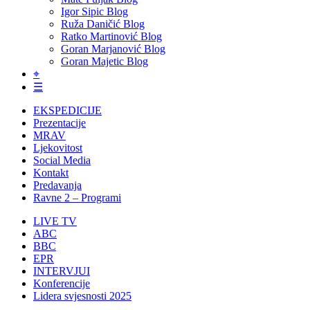
Igor Sipic Blog
Ruža Daničić Blog
Ratko Martinović Blog
Goran Marjanović Blog
Goran Majetic Blog
⌖
☰
EKSPEDICIJE
Prezentacije
MRAV
Ljekovitost
Social Media
Kontakt
Predavanja
Ravne 2 – Programi
LIVE TV
ABC
BBC
EPR
INTERVJUI
Konferencije
Lidera svjesnosti 2025