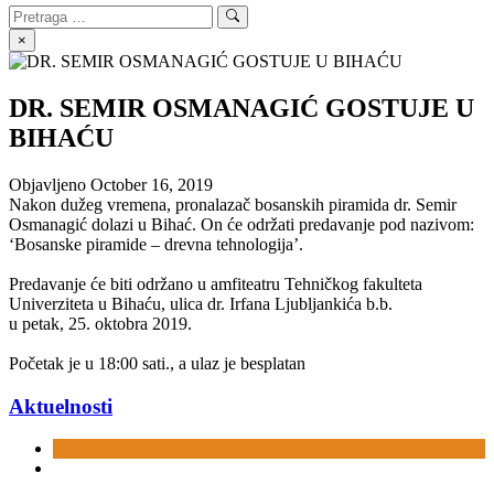
Search
Search
for:
×
DR. SEMIR OSMANAGIĆ GOSTUJE U
BIHAĆU
Objavljeno
October 16, 2019
Nakon dužeg vremena, pronalazač bosanskih piramida dr. Semir
Osmanagić dolazi u Bihać. On će održati predavanje pod nazivom:
‘
Bosanske piramide – drevna tehnologija’.
Predavanje će biti održano u a
mfiteatru Tehničkog fakulteta
Univerziteta u Bihaću, ulica
dr. Irfana Ljubljankića b.b.
u
petak, 25. oktobra 2019.
Početak je u 18:00 sati., a u
laz je besplatan
Aktuelnosti