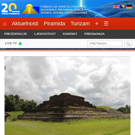
Skip
FONDACIJA ARHEOLOŠKI PARK:
to
BOSANSKA PIRAMIDA SUNCA
VISOKO, BOSNA I HERCEGOVINA
content
⌂
Aktuelnosti
Piramida
Turizam
⌖
☰
PREZENTACIJE
LJEKOVITOST
KONTAKT
PREDAVANJA
Sea
Search
LIVE TV
for: