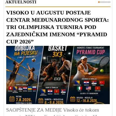
AKTUELNOSTI
VISOKO U AUGUSTU POSTAJE
B
CENTAR MEĐUNARODNOG SPORTA:
TRI OLIMPIJSKA TURNIRA POD
ZAJEDNIČKIM IMENOM “PYRAMID
CUP 2026”
Dr
Bu
ve
SAOPŠTENJE ZA MEDIJE Visoko će tokom