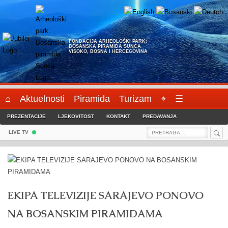
Skip
to
content
FONDACIJA ARHEOLOŠKI PARK:
BOSANSKA PIRAMIDA SUNCA
VISOKO, BOSNA I HERCEGOVINA
⌂
Aktuelnosti
Piramida
Turizam
⌖
☰
PREZENTACIJE
LJEKOVITOST
KONTAKT
PREDAVANJA
Sea
Search
LIVE TV
for:
EKIPA TELEVIZIJE SARAJEVO PONOVO
NA BOSANSKIM PIRAMIDAMA