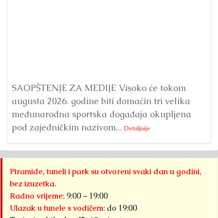
Dr
Bu
ve
SAOPŠTENJE ZA MEDIJE Visoko će tokom
augusta 2026. godine biti domaćin tri velika
međunarodna sportska događaja okupljena
pod zajedničkim nazivom...
Detaljnije
Piramide, tuneli i park su otvoreni svaki dan u godini,
bez izuzetka.
Radno vrijeme:
9:00 – 19:00
Ulazak u tunele s vodičem:
do 19:00