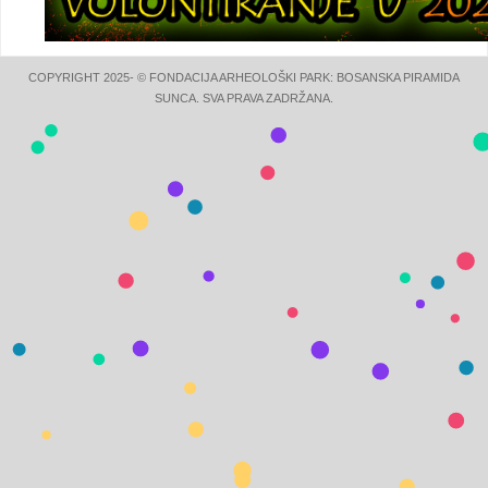
COPYRIGHT 2025- © FONDACIJA ARHEOLOŠKI PARK: BOSANSKA PIRAMIDA
SUNCA. SVA PRAVA ZADRŽANA.