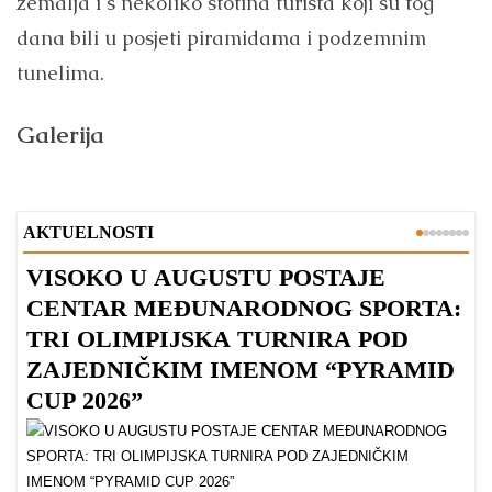
zemalja i s nekoliko stotina turista koji su tog
dana bili u posjeti piramidama i podzemnim
tunelima.
Galerija
AKTUELNOSTI
VISOKO U AUGUSTU POSTAJE
B
CENTAR MEĐUNARODNOG SPORTA:
TRI OLIMPIJSKA TURNIRA POD
ZAJEDNIČKIM IMENOM “PYRAMID
CUP 2026”