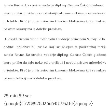
tunela Ravne. Uz stručno vođenje dipl.ing. Gorana Čakića gledaoci
imaju priliku da vide neke od starijih ali i novootkrivene arheološke
artefakte. Riječ je o misterioznim kamenim blokovima koji se nalaze
na ovim lokacijama iz daleke proslosti.
U ekskluzivnom video materijalu Fondacije snimanom 9. maja 2007.
godine, prikazani su radovi koji se odvijaju u podzemnoj mreži
tunela Ravne. Uz stručno vođenje dipl.ing. Gorana Čakića gledaoci
imaju priliku da vide neke od starijih ali i novootkrivene arheološke
artefakte. Riječ je o misterioznim kamenim blokovima koji se nalaze
na ovim lokacijama iz daleke proslosti.
25 min 59 sec
{google}172885280266648195&hl{/google}