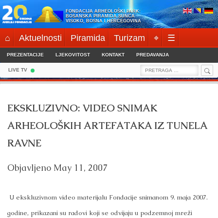
Skip
FONDACIJA ARHEOLOŠKI PARK:
to
BOSANSKA PIRAMIDA SUNCA
VISOKO, BOSNA I HERCEGOVINA
content
⌂
Aktuelnosti
Piramida
Turizam
⌖
☰
PREZENTACIJE
LJEKOVITOST
KONTAKT
PREDAVANJA
Sea
Search
LIVE TV
for:
EKSKLUZIVNO: VIDEO SNIMAK
ARHEOLOŠKIH ARTEFATAKA IZ TUNELA
RAVNE
Objavljeno
May 11, 2007
U ekskluzivnom video materijalu Fondacije snimanom 9. maja 2007.
godine, prikazani su radovi koji se odvijaju u podzemnoj mreži