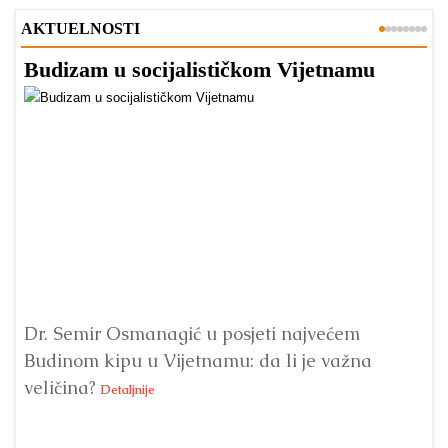
AKTUELNOSTI
Budizam u socijalističkom Vijetnamu
R
Dr. Semir Osmanagić u posjeti najvećem
Pi
Budinom kipu u Vijetnamu: da li je važna
po
veličina?
na
Detaljnije