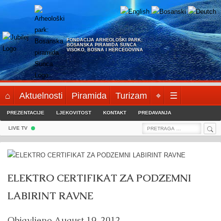
Skip
to
content
FONDACIJA ARHEOLOŠKI PARK:
BOSANSKA PIRAMIDA SUNCA
VISOKO, BOSNA I HERCEGOVINA
⌂
Aktuelnosti
Piramida
Turizam
⌖
☰
PREZENTACIJE
LJEKOVITOST
KONTAKT
PREDAVANJA
Sea
Search
LIVE TV
for:
ELEKTRO CERTIFIKAT ZA PODZEMNI
LABIRINT RAVNE
Objavljeno
August 19, 2012