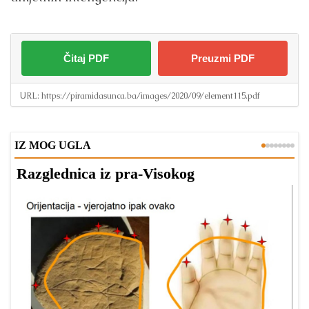
Čitaj PDF
Preuzmi PDF
URL:
https://piramidasunca.ba/images/2020/09/element115.pdf
IZ MOG UGLA
Razglednica iz pra-Visokog
T