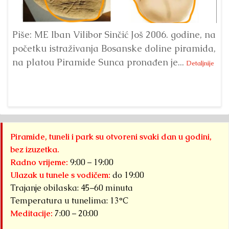
Piše: ME Iban Vilibor Sinčić Još 2006. godine, na
Ni
početku istraživanja Bosanske doline piramida,
uo
na platou Piramide Sunca pronađen je...
se
Detaljnije
Piramide, tuneli i park su otvoreni svaki dan u godini,
bez izuzetka.
Radno vrijeme:
9:00 – 19:00
Ulazak u tunele s vodičem:
do 19:00
Trajanje obilaska: 45–60 minuta
Temperatura u tunelima: 13°C
Meditacije:
7:00 – 20:00