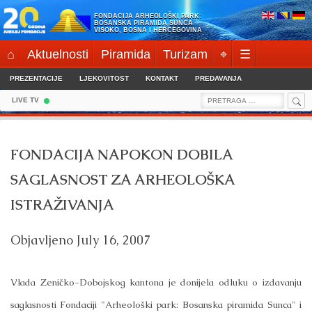
Skip
FONDACIJA ARHEOLOŠKI PARK:
to
BOSANSKA PIRAMIDA SUNCA
VISOKO, BOSNA I HERCEGOVINA
content
⌂
Aktuelnosti
Piramida
Turizam
⌖
☰
PREZENTACIJE
LJEKOVITOST
KONTAKT
PREDAVANJA
Sea
Search
LIVE TV
for:
FONDACIJA NAPOKON DOBILA
SAGLASNOST ZA ARHEOLOŠKA
ISTRAŽIVANJA
Objavljeno
July 16, 2007
Vlada Zeničko-Dobojskog kantona je donijela odluku o izdavanju
saglasnosti Fondaciji "Arheološki park: Bosanska piramida Sunca" i