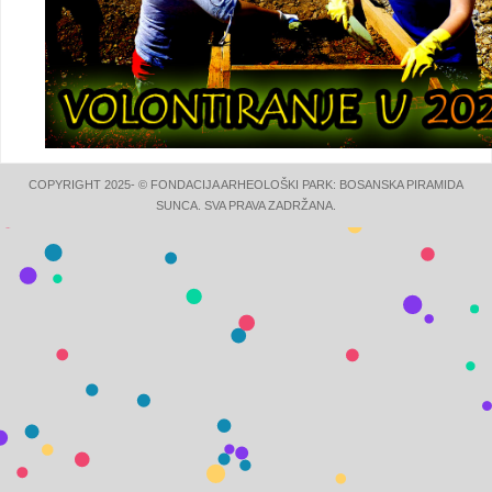
COPYRIGHT 2025- © FONDACIJA ARHEOLOŠKI PARK: BOSANSKA PIRAMIDA
SUNCA. SVA PRAVA ZADRŽANA.