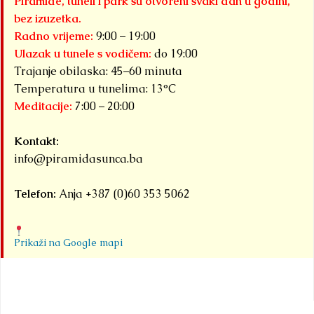
Piramide, tuneli i park su otvoreni svaki dan u godini,
bez izuzetka.
Radno vrijeme:
9:00 – 19:00
Ulazak u tunele s vodičem:
do 19:00
Trajanje obilaska: 45–60 minuta
Temperatura u tunelima: 13°C
Meditacije:
7:00 – 20:00
Kontakt:
info@piramidasunca.ba
Telefon:
Anja +387 (0)60 353 5062
Prikaži na Google mapi