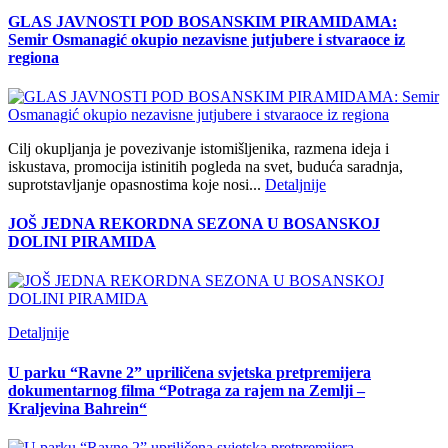
GLAS JAVNOSTI POD BOSANSKIM PIRAMIDAMA:
Semir Osmanagić okupio nezavisne jutjubere i stvaraoce iz
regiona
Cilj okupljanja je povezivanje istomišljenika, razmena ideja i
iskustava, promocija istinitih pogleda na svet, buduća saradnja,
suprotstavljanje opasnostima koje nosi...
Detaljnije
JOŠ JEDNA REKORDNA SEZONA U BOSANSKOJ
DOLINI PIRAMIDA
Detaljnije
U parku “Ravne 2” upriličena svjetska pretpremijera
dokumentarnog filma “Potraga za rajem na Zemlji –
Kraljevina Bahrein“