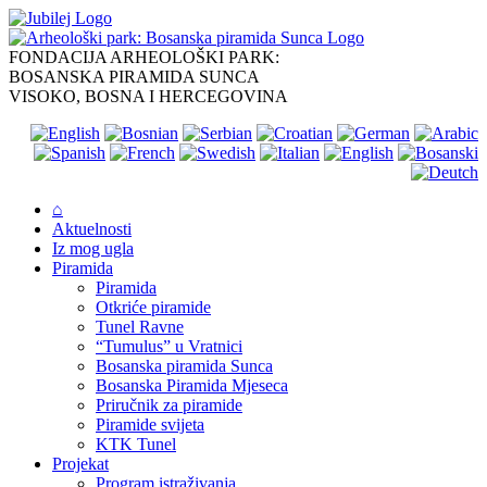
Skip
to
content
FONDACIJA ARHEOLOŠKI PARK:
BOSANSKA PIRAMIDA SUNCA
VISOKO, BOSNA I HERCEGOVINA
⌂
Aktuelnosti
Iz mog ugla
Piramida
Piramida
Otkriće piramide
Tunel Ravne
“Tumulus” u Vratnici
Bosanska piramida Sunca
Bosanska Piramida Mjeseca
Priručnik za piramide
Piramide svijeta
KTK Tunel
Projekat
Program istraživanja