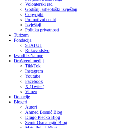
Volonterski rad
Godišnji arheološki izvještaji
Copyright
Promotivni centri
Izvještaji
Politika privatnosti
Turizam
Fondacija
STATUT
Rukovodstvo
Izvodi iz štampe
Društveni mediji
TikkTok
Instagram
Youtube
Facebook
X (Twiter)
Vimeo
Donacije
Blogeri
Autori
Ahmed Bosnić Blog
Drago Plečko Blog
Semir Osmanagić Blog
Mate Puljak Blog