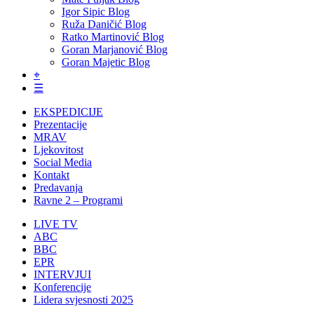
Igor Sipic Blog
Ruža Daničić Blog
Ratko Martinović Blog
Goran Marjanović Blog
Goran Majetic Blog
⌖
☰
EKSPEDICIJE
Prezentacije
MRAV
Ljekovitost
Social Media
Kontakt
Predavanja
Ravne 2 – Programi
LIVE TV
ABC
BBC
EPR
INTERVJUI
Konferencije
Lidera svjesnosti 2025