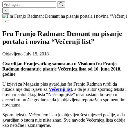
Search
Search
for:
×
Fra Franjo Radman: Demant na pisanje
portala i novina “Večernji list”
Objavljeno
July 15, 2018
Gvardijan Franjevačkog samostana u Visokom fra Franjo
Radman demantuje pisanje Večernjeg lista od 10. juna 2018.
godine
U izjavi za Magazin plus gvardijan fra Franjo Radman tvrdi da
nikada nije dao izjavu za
Večernji list
, a da je autor spornog teksta i
novinar katoličkog lista “Naše ognjište” u samostanu boravio u
decembru prošle godine te da je objavljena reportaža u spomenutim
novinama.
Sporni tekst u Večernjem listu je objevljen šest mjeseci poslije, a da
gvardijan o istom nije ništa znao. Sve navode Večernjeg lista odbija
kao netačne i zlonamjerne.