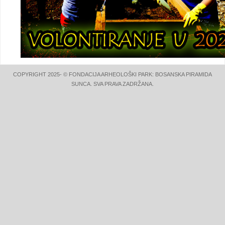
COPYRIGHT 2025- © FONDACIJA ARHEOLOŠKI PARK: BOSANSKA PIRAMIDA
SUNCA. SVA PRAVA ZADRŽANA.