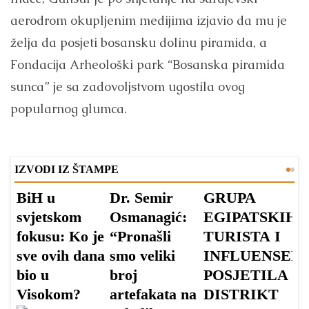
aerodrom okupljenim medijima izjavio da mu je
želja da posjeti bosansku dolinu piramida, a
Fondacija Arheološki park “Bosanska piramida
sunca” je sa zadovoljstvom ugostila ovog
popularnog glumca.
IZVODI IZ ŠTAMPE
BiH u
Dr. Semir
GRUPA
G
svjetskom
Osmanagić:
EGIPATSKIH
J
fokusu: Ko je
“Pronašli
TURISTA I
P
sve ovih dana
smo veliki
INFLUENSER
B
bio u
broj
POSJETILA
P
Visokom?
artefakata na
DISTRIKT
S