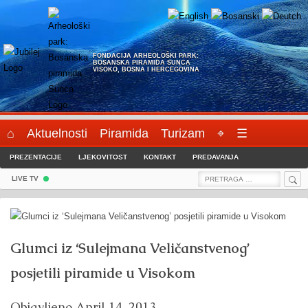
Skip
to
content
FONDACIJA ARHEOLOŠKI PARK:
BOSANSKA PIRAMIDA SUNCA
VISOKO, BOSNA I HERCEGOVINA
⌂
Aktuelnosti
Piramida
Turizam
⌖
☰
PREZENTACIJE
LJEKOVITOST
KONTAKT
PREDAVANJA
Sea
Search
LIVE TV
for:
Glumci iz ‘Sulejmana Veličanstvenog’
posjetili piramide u Visokom
Objavljeno
April 14, 2013