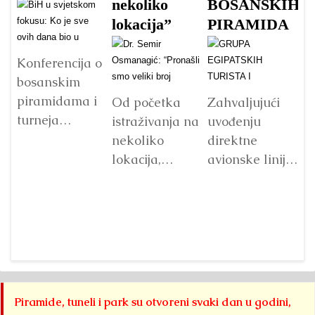
nekoliko
BOSANSKIH
O
lokacija”
PIRAMIDA
o
n
ju
Konferencija o
bosanskim
s
piramidama i
r
Od početka
Zahvaljujući
turneja
istraživanja na
uvođenju
povodom
nekoliko
direktne
ljetnog
lokacija,
avionske linije
solsticija
Fondacija
između
Ci
Visoko i
“Arheološki
Sarajeva i
je
Distrikt
park:
Kaira, grupa
is
bosanskih
Bosanska
egipatskih
r
piramida bili
piramida
posjetilaca,
i 
su domaćini
Sunca” je
među kojima i
p
devete po
pronašla veliki
njihovi
is
Piramide, tuneli i park su otvoreni svaki dan u godini,
redu...
broj artefakata
influenseri,
Detaljnije
p