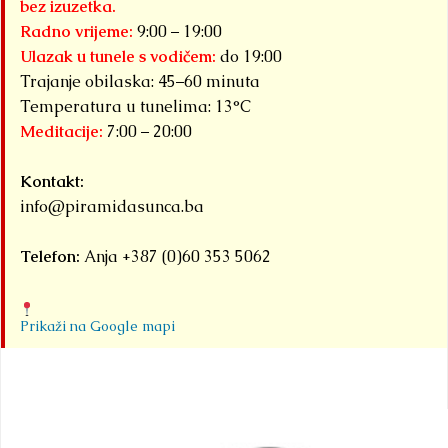
bez izuzetka.
i sličnih
boravi u našoj...
sv
Radno vrijeme:
9:00 – 19:00
stvari....
sa
Detaljnije
Detaljnije
Ulazak u tunele s vodičem:
do 19:00
su
Trajanje obilaska: 45–60 minuta
o
Temperatura u tunelima: 13°C
Meditacije:
7:00 – 20:00
ko
Det
Kontakt:
info@piramidasunca.ba
Telefon:
Anja +387 (0)60 353 5062
Prikaži na Google mapi