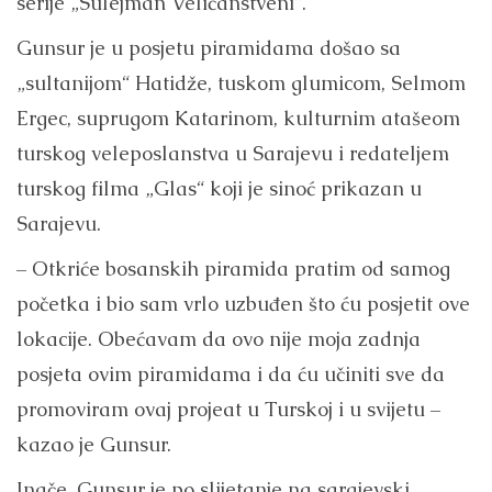
serije „Sulejman Veličanstveni“.
Gunsur je u posjetu piramidama došao sa
„sultanijom“ Hatidže, tuskom glumicom, Selmom
Ergec, suprugom Katarinom, kulturnim atašeom
turskog veleposlanstva u Sarajevu i redateljem
turskog filma „Glas“ koji je sinoć prikazan u
Sarajevu.
– Otkriće bosanskih piramida pratim od samog
početka i bio sam vrlo uzbuđen što ću posjetit ove
lokacije. Obećavam da ovo nije moja zadnja
posjeta ovim piramidama i da ću učiniti sve da
promoviram ovaj projeat u Turskoj i u svijetu –
kazao je Gunsur.
Inače, Gunsur je po slijetanje na sarajevski