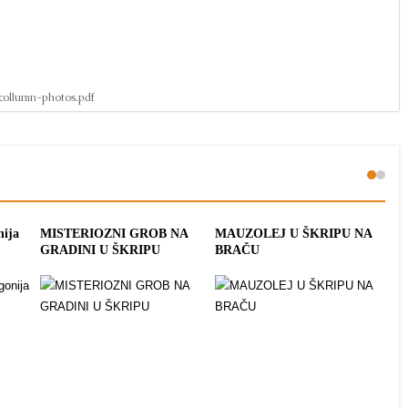
-collumn-photos.pdf
nija
MISTERIOZNI GROB NA
MAUZOLEJ U ŠKRIPU NA
ME
GRADINI U ŠKRIPU
BRAČU
ŠK