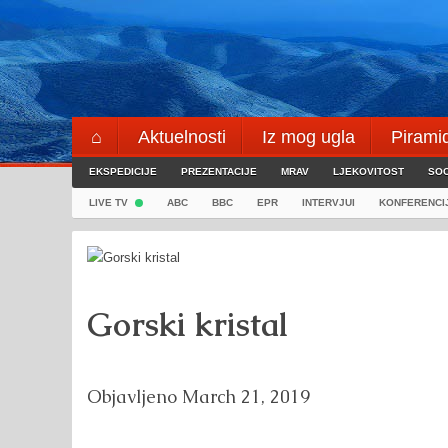
Skip
to
content
⌂
Aktuelnosti
Iz mog ugla
Pirami
EKSPEDICIJE
Blogeri
PREZENTACIJE
⌖
MRAV
LJEKOVITOST
SOC
LIVE TV
ABC
BBC
EPR
INTERVJUI
KONFERENCI
Gorski kristal
Objavljeno
March 21, 2019