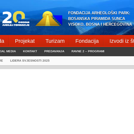
FONDACIJA ARHEOLOŠKI PARK:
BOSANSKA PIRAMIDA SUNCA
VISOKO, BOSNA I HERCEGOVINA
da
Projekat
Turizam
Fondacija
Izvodi iz 
IAL MEDIA
KONTAKT
PREDAVANJA
RAVNE 2 – PROGRAMI
JE
LIDERA SVJESNOSTI 2025