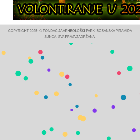
COPYRIGHT 2025- © FONDACIJA ARHEOLOŠKI PARK: BOSANSKA PIRAMIDA
SUNCA. SVA PRAVA ZADRŽANA.