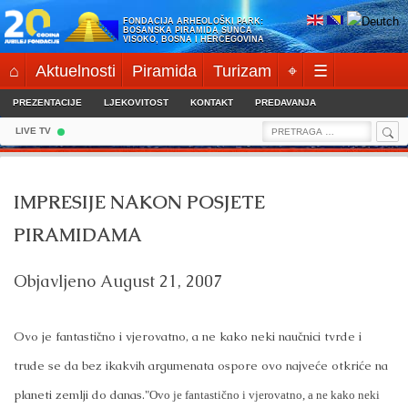
Skip
FONDACIJA ARHEOLOŠKI PARK:
to
BOSANSKA PIRAMIDA SUNCA
VISOKO, BOSNA I HERCEGOVINA
content
⌂
Aktuelnosti
Piramida
Turizam
⌖
☰
PREZENTACIJE
LJEKOVITOST
KONTAKT
PREDAVANJA
Sea
Search
LIVE TV
for:
IMPRESIJE NAKON POSJETE
PIRAMIDAMA
Objavljeno
August 21, 2007
Ovo je fantastično i vjerovatno, a ne kako neki naučnici tvrde i
trude se da bez ikakvih argumenata ospore ovo najveće otkriće na
planeti zemlji do danas.
"Ovo je fantastično i vjerovatno, a ne kako neki