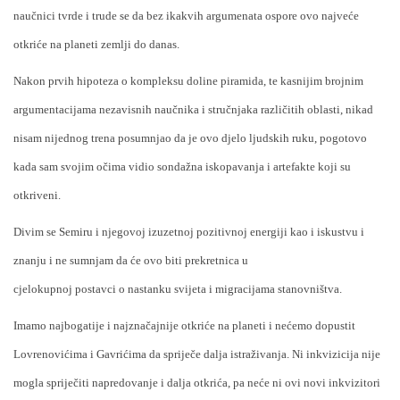
naučnici tvrde i trude se da bez ikakvih argumenata ospore ovo najveće
otkriće na planeti zemlji do danas.
Nakon prvih hipoteza o kompleksu doline piramida, te kasnijim brojnim
argumentacijama nezavisnih naučnika i stručnjaka različitih oblasti, nikad
nisam nijednog trena posumnjao da je ovo djelo ljudskih ruku, pogotovo
kada sam svojim očima vidio sondažna iskopavanja i artefakte koji su
otkriveni.
Divim se Semiru i njegovoj izuzetnoj pozitivnoj energiji kao i iskustvu i
znanju i ne sumnjam da će ovo biti prekretnica u
cjelokupnoj postavci o nastanku svijeta i migracijama stanovništva.
Imamo najbogatije i najznačajnije otkriće na planeti i nećemo dopustit
Lovrenovićima i Gavrićima da spriječe dalja istraživanja. Ni inkvizicija nije
mogla spriječiti napredovanje i dalja otkrića, pa neće ni ovi novi inkvizitori