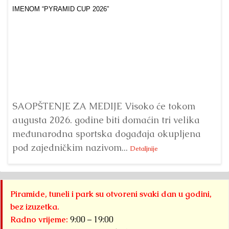
Dr
Bu
ve
SAOPŠTENJE ZA MEDIJE Visoko će tokom
augusta 2026. godine biti domaćin tri velika
međunarodna sportska događaja okupljena
pod zajedničkim nazivom...
Detaljnije
Piramide, tuneli i park su otvoreni svaki dan u godini,
bez izuzetka.
Radno vrijeme:
9:00 – 19:00