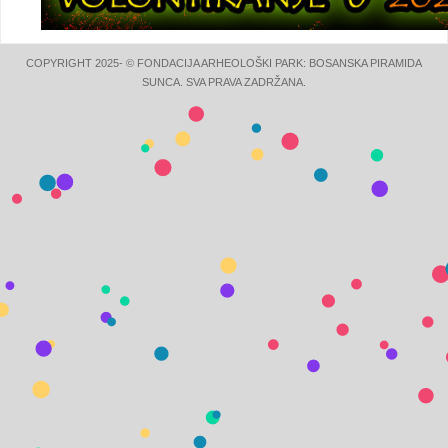
COPYRIGHT 2025- © FONDACIJA ARHEOLOŠKI PARK: BOSANSKA PIRAMIDA
SUNCA. SVA PRAVA ZADRŽANA.