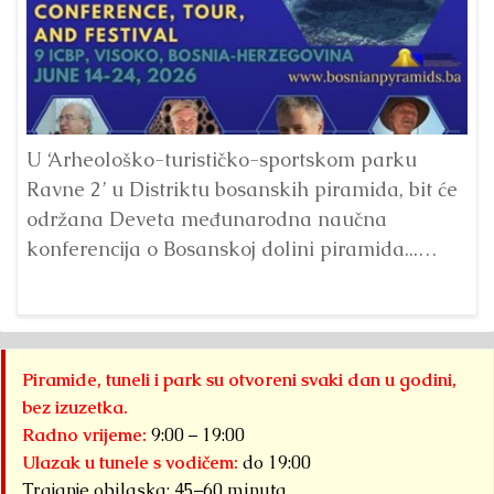
Pr
p
U ‘Arheološko-turističko-sportskom parku
Ta
Ravne 2’ u Distriktu bosanskih piramida, bit će
održana Deveta međunarodna naučna
konferencija o Bosanskoj dolini piramida...
Detaljnije
Piramide, tuneli i park su otvoreni svaki dan u godini,
bez izuzetka.
Radno vrijeme:
9:00 – 19:00
Ulazak u tunele s vodičem:
do 19:00
Trajanje obilaska: 45–60 minuta