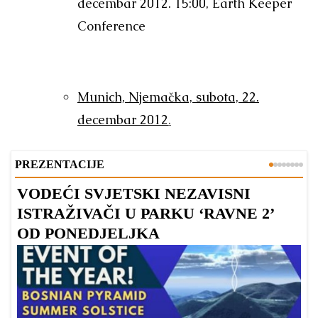
decembar 2012. 15:00, Earth Keeper
Conference
Munich, Njemačka, subota, 22.
decembar 2012
.
PREZENTACIJE
VODEĆI SVJETSKI NEZAVISNI
Z
ISTRAŽIVAČI U PARKU ‘RAVNE 2’
P
OD PONEDJELJKA