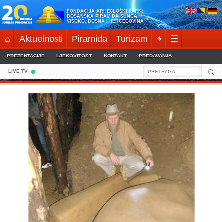
Skip
FONDACIJA ARHEOLOŠKI PARK:
to
BOSANSKA PIRAMIDA SUNCA
VISOKO, BOSNA I HERCEGOVINA
content
⌂
Aktuelnosti
Piramida
Turizam
⌖
☰
PREZENTACIJE
LJEKOVITOST
KONTAKT
PREDAVANJA
Sea
Search
LIVE TV
for: