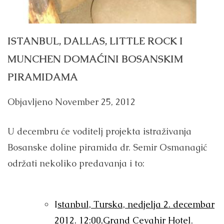
ISTANBUL, DALLAS, LITTLE ROCK I
MUNCHEN DOMAĆINI BOSANSKIM
PIRAMIDAMA
Objavljeno
November 25, 2012
U decembru će voditelj projekta istraživanja
Bosanske doline piramida dr. Semir Osmanagić
održati nekoliko predavanja i to:
I
stanbul, Turska, nedjelja 2. decembar
2012. 12:00,Grand Cevahir Hotel
,