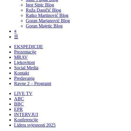
Igor Sipic Blog
Ruža Daničić Blog
Ratko Martinović Blog
Goran Marjanović Blog
Goran Majetic Blog
⌖
☰
EKSPEDICIJE
Prezentacije
MRAV
Ljekovitost
Social Media
Kontakt
Predavanja
Ravne 2 – Programi
LIVE TV
ABC
BBC
EPR
INTERVJUI
Konferencije
Lidera svjesnosti 2025