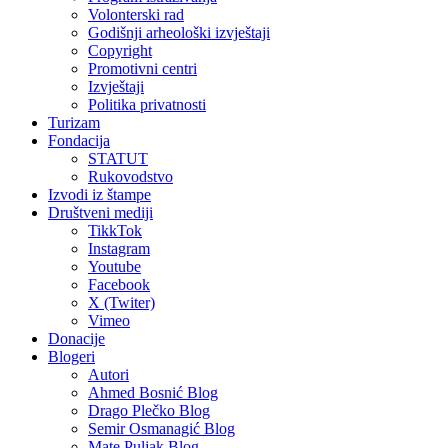
Volonterski rad
Godišnji arheološki izvještaji
Copyright
Promotivni centri
Izvještaji
Politika privatnosti
Turizam
Fondacija
STATUT
Rukovodstvo
Izvodi iz štampe
Društveni mediji
TikkTok
Instagram
Youtube
Facebook
X (Twiter)
Vimeo
Donacije
Blogeri
Autori
Ahmed Bosnić Blog
Drago Plečko Blog
Semir Osmanagić Blog
Mate Puljak Blog