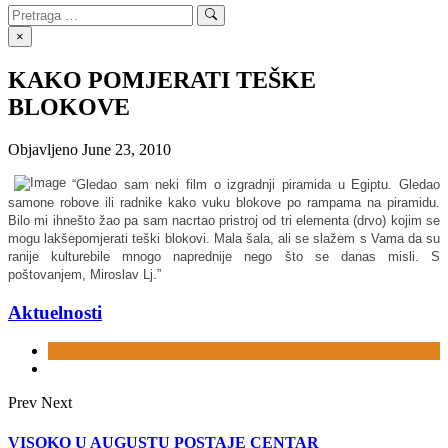
Search
Search
for:
×
KAKO POMJERATI TEŠKE
BLOKOVE
Objavljeno
June 23, 2010
“Gledao sam neki film o izgradnji piramida u Egiptu. Gledao
samone robove ili radnike kako vuku blokove po rampama na piramidu.
Bilo mi ihnešto žao pa sam nacrtao pristroj od tri elementa (drvo) kojim se
mogu lakšepomjerati teški blokovi. Mala šala, ali se slažem s Vama da su
ranije kulturebile mnogo naprednije nego što se danas misli. S
poštovanjem, Miroslav Lj.”
Aktuelnosti
Prev
Next
VISOKO U AUGUSTU POSTAJE CENTAR