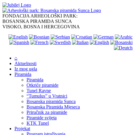
Skip
to
content
FONDACIJA ARHEOLOŠKI PARK:
BOSANSKA PIRAMIDA SUNCA
VISOKO, BOSNA I HERCEGOVINA
⌂
Aktuelnosti
Iz mog ugla
Piramida
Piramida
Otkriće piramide
Tunel Ravne
“Tumulus” u Vratnici
Bosanska piramida Sunca
Bosanska Piramida Mjeseca
Priručnik za piramide
Piramide svijeta
KTK Tunel
Projekat
Program istraživanja