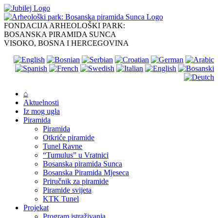
Skip
to
content
FONDACIJA ARHEOLOŠKI PARK:
BOSANSKA PIRAMIDA SUNCA
VISOKO, BOSNA I HERCEGOVINA
⌂
Aktuelnosti
Iz mog ugla
Piramida
Piramida
Otkriće piramide
Tunel Ravne
“Tumulus” u Vratnici
Bosanska piramida Sunca
Bosanska Piramida Mjeseca
Priručnik za piramide
Piramide svijeta
KTK Tunel
Projekat
Program istraživanja