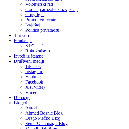
Volonterski rad
Godišnji arheološki izvještaji
Copyright
Promotivni centri
Izvještaji
Politika privatnosti
Turizam
Fondacija
STATUT
Rukovodstvo
Izvodi iz štampe
Društveni mediji
TikkTok
Instagram
Youtube
Facebook
X (Twiter)
Vimeo
Donacije
Blogeri
Autori
Ahmed Bosnić Blog
Drago Plečko Blog
Semir Osmanagić Blog
Mate Puljak Blog