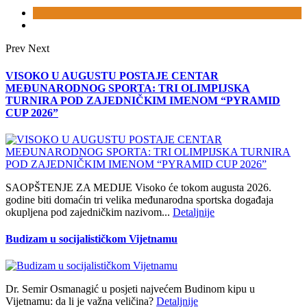
Prev
Next
VISOKO U AUGUSTU POSTAJE CENTAR
MEĐUNARODNOG SPORTA: TRI OLIMPIJSKA
TURNIRA POD ZAJEDNIČKIM IMENOM “PYRAMID
CUP 2026”
SAOPŠTENJE ZA MEDIJE Visoko će tokom augusta 2026.
godine biti domaćin tri velika međunarodna sportska događaja
okupljena pod zajedničkim nazivom...
Detaljnije
Budizam u socijalističkom Vijetnamu
Dr. Semir Osmanagić u posjeti najvećem Budinom kipu u
Vijetnamu: da li je važna veličina?
Detaljnije