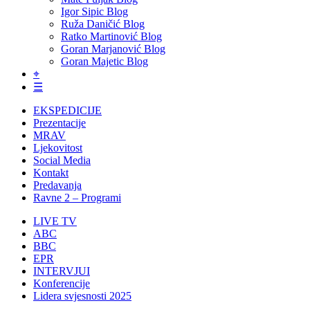
Igor Sipic Blog
Ruža Daničić Blog
Ratko Martinović Blog
Goran Marjanović Blog
Goran Majetic Blog
⌖
☰
EKSPEDICIJE
Prezentacije
MRAV
Ljekovitost
Social Media
Kontakt
Predavanja
Ravne 2 – Programi
LIVE TV
ABC
BBC
EPR
INTERVJUI
Konferencije
Lidera svjesnosti 2025