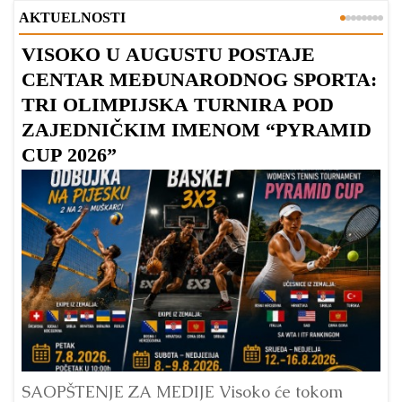
AKTUELNOSTI
VISOKO U AUGUSTU POSTAJE
B
CENTAR MEĐUNARODNOG SPORTA:
TRI OLIMPIJSKA TURNIRA POD
ZAJEDNIČKIM IMENOM “PYRAMID
CUP 2026”
Dr
Bu
ve
SAOPŠTENJE ZA MEDIJE Visoko će tokom