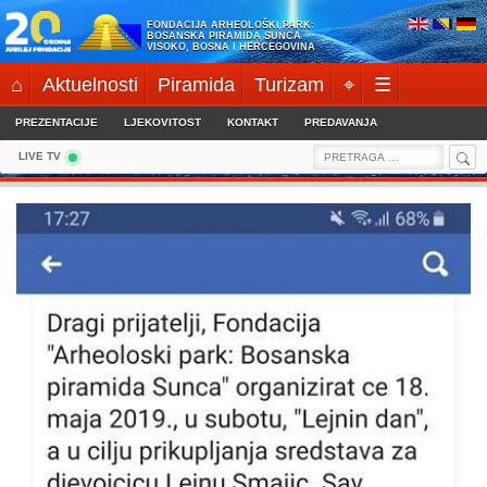
Skip
FONDACIJA ARHEOLOŠKI PARK:
to
BOSANSKA PIRAMIDA SUNCA
VISOKO, BOSNA I HERCEGOVINA
content
⌂
Aktuelnosti
Piramida
Turizam
⌖
☰
PREZENTACIJE
LJEKOVITOST
KONTAKT
PREDAVANJA
Sea
Search
LIVE TV
for: