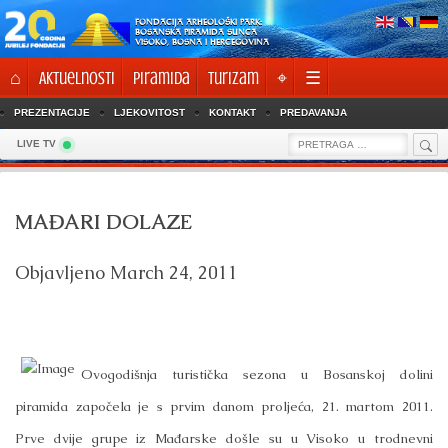
Skip
FONDACIJA ARHEOLOŠKI PARK:
to
BOSANSKA PIRAMIDA SUNCA
VISOKO, BOSNA I HERCEGOVINA
content
⌂
Aktuelnosti
Piramida
Turizam
⌖
☰
PREZENTACIJE
LJEKOVITOST
KONTAKT
PREDAVANJA
Sea
Search
LIVE TV
for:
MAĐARI DOLAZE
Objavljeno
March 24, 2011
Ovogodišnja turistička sezona u Bosanskoj dolini
piramida započela je s prvim danom proljeća, 21. martom 2011.
Prve dvije grupe iz Mađarske došle su u Visoko u trodnevni