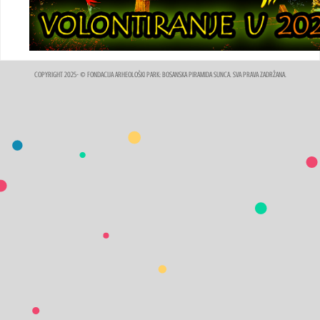
COPYRIGHT 2025- © FONDACIJA ARHEOLOŠKI PARK: BOSANSKA PIRAMIDA SUNCA. SVA PRAVA ZADRŽANA.