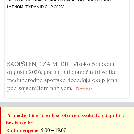
Dr
Bu
ve
SAOPŠTENJE ZA MEDIJE Visoko će tokom
augusta 2026. godine biti domaćin tri velika
međunarodna sportska događaja okupljena
pod zajedničkim nazivom...
Detaljnije
Piramide, tuneli i park su otvoreni svaki dan u godini,
bez izuzetka.
Radno vrijeme:
9:00 – 19:00