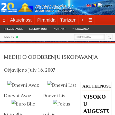
Skip
FONDACIJA ARHEOLOŠKI PARK:
to
BOSANSKA PIRAMIDA SUNCA
VISOKO, BOSNA I HERCEGOVINA
content
⌂
Aktuelnosti
Piramida
Turizam
⌖
☰
PREZENTACIJE
LJEKOVITOST
KONTAKT
PREDAVANJA
Sea
Search
LIVE TV
for:
MEDIJI O ODOBRENJU ISKOPAVANJA
Objavljeno
July 16, 2007
AKTUELNOSTI
Dnevni Avaz
Dnevni List
VISOKO
B
U
u
AUGUSTU
s
Euro Blic
Fokus