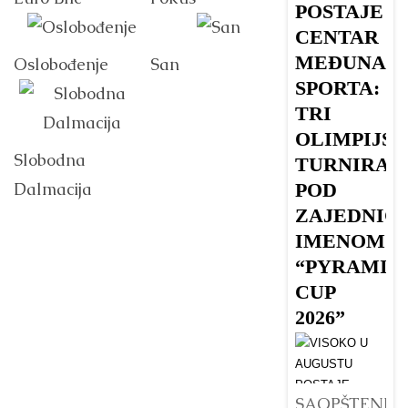
POSTAJE
V
CENTAR
MEĐUNAR
Oslobođenje
San
SPORTA:
Dr
TRI
O
OLIMPIJS
u 
Slobodna
TURNIRA
n
Dalmacija
POD
B
ZAJEDNIČ
ki
IMENOM
V
“PYRAMID
da
CUP
v
2026”
ve
Det
SAOPŠTENJE