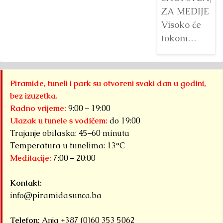
ZA MEDIJE
Visoko će
tokom
augusta
2026.
godine biti
Piramide, tuneli i park su otvoreni svaki dan u godini,
domaćin tri
bez izuzetka.
velika
Radno vrijeme:
9:00 – 19:00
međunarodna
Ulazak u tunele s vodičem:
do 19:00
sportska
Trajanje obilaska: 45–60 minuta
događaja
Temperatura u tunelima: 13°C
Meditacije:
7:00 – 20:00
okupljena
pod
Kontakt:
zajedničkim
info@piramidasunca.ba
nazivom...
Detaljnije
Telefon:
Anja +387 (0)60 353 5062