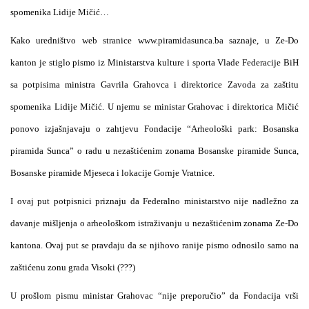
spomenika Lidije Mičić…
Kako uredništvo web stranice www.piramidasunca.ba saznaje, u Ze-Do
kanton je stiglo pismo iz Ministarstva kulture i sporta Vlade Federacije BiH
sa potpisima ministra Gavrila Grahovca i direktorice Zavoda za zaštitu
spomenika Lidije Mičić. U njemu se ministar Grahovac i direktorica Mičić
ponovo izjašnjavaju o zahtjevu Fondacije “Arheološki park: Bosanska
piramida Sunca” o radu u nezaštićenim zonama Bosanske piramide Sunca,
Bosanske piramide Mjeseca i lokacije Gornje Vratnice.
I ovaj put potpisnici priznaju da Federalno ministarstvo nije nadležno za
davanje mišljenja o arheološkom istraživanju u nezaštićenim zonama Ze-Do
kantona. Ovaj put se pravdaju da se njihovo ranije pismo odnosilo samo na
zaštićenu zonu grada Visoki (???)
U prošlom pismu ministar Grahovac “nije preporučio” da Fondacija vrši