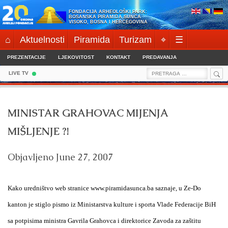
Skip
FONDACIJA ARHEOLOŠKI PARK:
to
BOSANSKA PIRAMIDA SUNCA
VISOKO, BOSNA I HERCEGOVINA
content
⌂
Aktuelnosti
Piramida
Turizam
⌖
☰
PREZENTACIJE
LJEKOVITOST
KONTAKT
PREDAVANJA
Sea
Search
LIVE TV
for:
MINISTAR GRAHOVAC MIJENJA
MIŠLJENJE ?!
Objavljeno
June 27, 2007
Kako uredništvo web stranice www.piramidasunca.ba saznaje, u Ze-Do
kanton je stiglo pismo iz Ministarstva kulture i sporta Vlade Federacije BiH
sa potpisima ministra Gavrila Grahovca i direktorice Zavoda za zaštitu