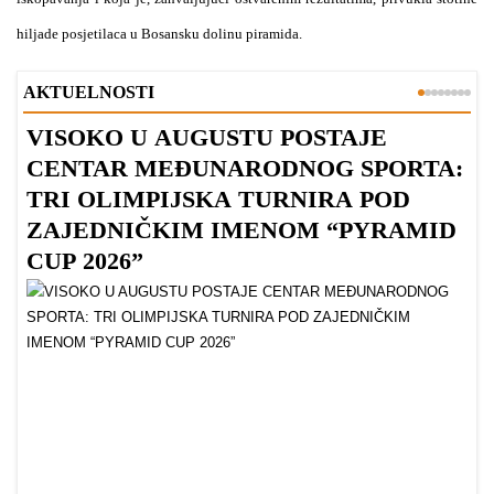
hiljade posjetilaca u Bosansku dolinu piramida.
AKTUELNOSTI
VISOKO U AUGUSTU POSTAJE
B
CENTAR MEĐUNARODNOG SPORTA:
TRI OLIMPIJSKA TURNIRA POD
ZAJEDNIČKIM IMENOM “PYRAMID
CUP 2026”
Dr
Bu
ve