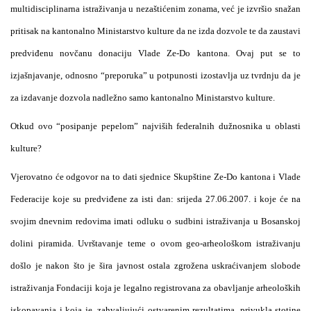
multidisciplinarna istraživanja u nezaštićenim zonama, već je izvršio snažan
pritisak na kantonalno Ministarstvo kulture da ne izda dozvole te da zaustavi
predviđenu novčanu donaciju Vlade Ze-Do kantona. Ovaj put se to
izjašnjavanje, odnosno “preporuka” u potpunosti izostavlja uz tvrdnju da je
za izdavanje dozvola nadležno samo kantonalno Ministarstvo kulture.
Otkud ovo “posipanje pepelom” najviših federalnih dužnosnika u oblasti
kulture?
Vjerovatno će odgovor na to dati sjednice Skupštine Ze-Do kantona i Vlade
Federacije koje su predviđene za isti dan: srijeda 27.06.2007. i koje će na
svojim dnevnim redovima imati odluku o sudbini istraživanja u Bosanskoj
dolini piramida. Uvrštavanje teme o ovom geo-arheološkom istraživanju
došlo je nakon što je šira javnost ostala zgrožena uskraćivanjem slobode
istraživanja Fondaciji koja je legalno registrovana za obavljanje arheoloških
iskopavanja i koja je, zahvaljujući ostvarenim rezultatima, privukla stotine