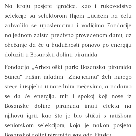
Na kraju posjete igračice, kao i rukovodstvo
selekcije sa selektorom Ilijom Lucićem na čelu
zahvalilo se uposlenicima i vodičima Fondacije
na jednom zaista predivno provedenom danu, uz
obećanje da će u budućnosti ponovo po energiju
dolaziti u Bosansku dolinu piramida.
Fondacija „Arheološki park: Bosanska piramida
Sunca“ našim mladim „Zmajicama“ želi mnogo
sreće i uspjeha u narednim mečevima, a nadamo
se da će energija, mir i spokoj koji nose iz
Bosanske doline piramida imati efekta na
njihovu igru, kao što je bio slučaj s muškom
seniorskom selekcijom, koja je nakon posjeta
Bosanskoj dolini piramida savlada Finsku.