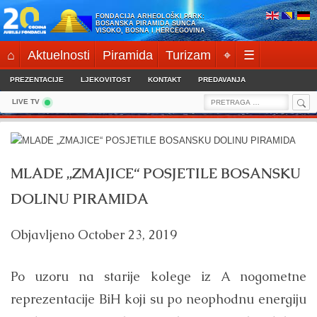
Skip
FONDACIJA ARHEOLOŠKI PARK:
to
BOSANSKA PIRAMIDA SUNCA
VISOKO, BOSNA I HERCEGOVINA
content
⌂
Aktuelnosti
Piramida
Turizam
⌖
☰
PREZENTACIJE
LJEKOVITOST
KONTAKT
PREDAVANJA
Sea
Search
LIVE TV
for:
MLADE „ZMAJICE“ POSJETILE BOSANSKU
DOLINU PIRAMIDA
Objavljeno
October 23, 2019
Po uzoru na starije kolege iz A nogometne
reprezentacije BiH koji su po neophodnu energiju