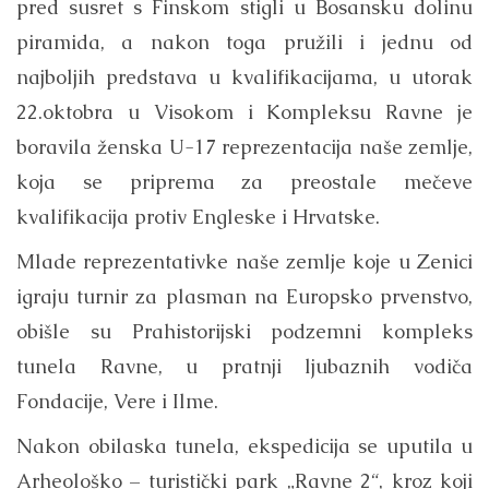
pred susret s Finskom stigli u Bosansku dolinu
piramida, a nakon toga pružili i jednu od
najboljih predstava u kvalifikacijama, u utorak
22.oktobra u Visokom i Kompleksu Ravne je
boravila ženska U-17 reprezentacija naše zemlje,
koja se priprema za preostale mečeve
kvalifikacija protiv Engleske i Hrvatske.
Mlade reprezentativke naše zemlje koje u Zenici
igraju turnir za plasman na Europsko prvenstvo,
obišle su Prahistorijski podzemni kompleks
tunela Ravne, u pratnji ljubaznih vodiča
Fondacije, Vere i Ilme.
Nakon obilaska tunela, ekspedicija se uputila u
Arheološko – turistički park „Ravne 2“, kroz koji