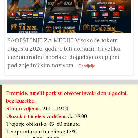
Dr
Bu
ve
SAOPŠTENJE ZA MEDIJE Visoko će tokom
augusta 2026. godine biti domaćin tri velika
međunarodna sportska događaja okupljena
pod zajedničkim nazivom...
Detaljnije
Piramide, tuneli i park su otvoreni svaki dan u godini,
bez izuzetka.
Radno vrijeme:
9:00 – 19:00
Ulazak u tunele s vodičem:
do 19:00
Trajanje obilaska: 45–60 minuta
Temperatura u tunelima: 13°C