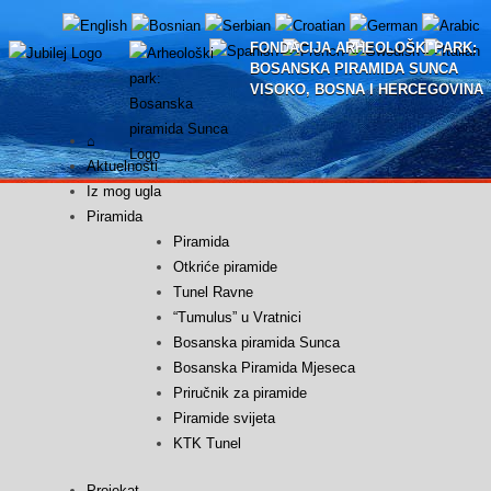
Skip
to
FONDACIJA ARHEOLOŠKI PARK:
content
BOSANSKA PIRAMIDA SUNCA
VISOKO, BOSNA I HERCEGOVINA
⌂
Aktuelnosti
Iz mog ugla
Piramida
Piramida
Otkriće piramide
Tunel Ravne
“Tumulus” u Vratnici
Bosanska piramida Sunca
Bosanska Piramida Mjeseca
Priručnik za piramide
Piramide svijeta
KTK Tunel
Projekat