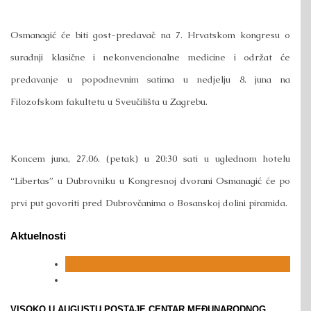
Osmanagić će biti gost-predavač na 7. Hrvatskom kongresu o
suradnji klasične i nekonvencionalne medicine i održat će
predavanje u popodnevnim satima u nedjelju 8. juna na
Filozofskom fakultetu u Sveučilišta u Zagrebu.
Koncem juna, 27.06. (petak) u 20:30 sati u uglednom hotelu
“Libertas” u Dubrovniku u Kongresnoj dvorani Osmanagić će po
prvi put govoriti pred Dubrovčanima o Bosanskoj dolini piramida.
Aktuelnosti
VISOKO U AUGUSTU POSTAJE CENTAR MEĐUNARODNOG