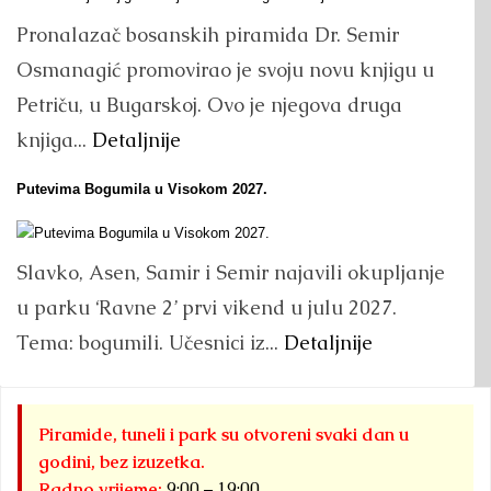
Pronalazač bosanskih piramida Dr. Semir
Osmanagić promovirao je svoju novu knjigu u
Petriču, u Bugarskoj. Ovo je njegova druga
knjiga...
Detaljnije
Putevima Bogumila u Visokom 2027.
Slavko, Asen, Samir i Semir najavili okupljanje
u parku ‘Ravne 2’ prvi vikend u julu 2027.
Tema: bogumili. Učesnici iz...
Detaljnije
Piramide, tuneli i park su otvoreni svaki dan u
godini, bez izuzetka.
Radno vrijeme:
9:00 – 19:00