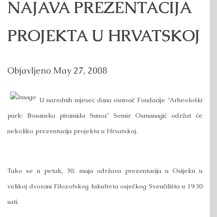
NAJAVA PREZENTACIJA
PROJEKTA U HRVATSKOJ
Objavljeno
May 27, 2008
U narednih mjesec dana osnivač Fondacije “Arheološki
park: Bosanska piramida Sunca” Semir Osmanagić održat će
nekoliko prezentacija projekta u Hrvatskoj.
Tako se u petak, 30. maja održava prezentacija u Osijeku u
velikoj dvorani Filozofskog fakulteta osječkog Sveučilišta u 19:30
sati.