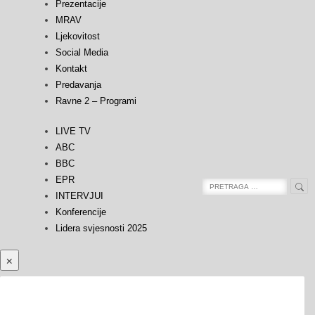
Prezentacije
MRAV
Ljekovitost
Social Media
Kontakt
Predavanja
Ravne 2 – Programi
LIVE TV
ABC
BBC
EPR
Sea
Search
INTERVJUI
for:
Konferencije
Lidera svjesnosti 2025
×