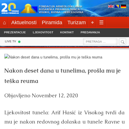
Skip
FONDACIJA ARHEOLOŠKI PARK:
to
BOSANSKA PIRAMIDA SUNCA
VISOKO, BOSNA I HERCEGOVINA
content
⌂
Aktuelnosti
Piramida
Turizam
⌖
☰
PREZENTACIJE
LJEKOVITOST
KONTAKT
PREDAVANJA
Sea
Search
LIVE TV
for:
Nakon deset dana u tunelima, prošla mu je
teška reuma
Objavljeno
November 12, 2020
Ljekovitost tunela: Arif Hasić iz Visokog tvrdi da
mu je nakon redovnog dolaska u tunele Ravne u