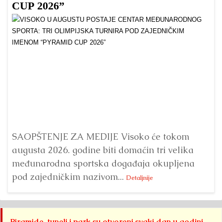
CUP 2026”
Dr
Bu
ve
SAOPŠTENJE ZA MEDIJE Visoko će tokom
augusta 2026. godine biti domaćin tri velika
međunarodna sportska događaja okupljena
pod zajedničkim nazivom...
Detaljnije
Piramide, tuneli i park su otvoreni svaki dan u godini,