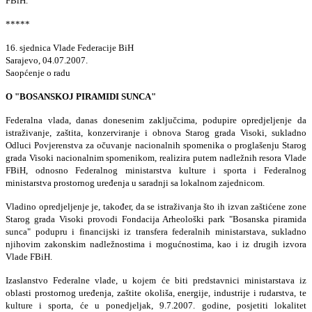
FBiH.
*****
16. sjednica Vlade Federacije BiH
Sarajevo, 04.07.2007.
Saopćenje o radu
O "BOSANSKOJ PIRAMIDI SUNCA"
Federalna vlada, danas donesenim zaključcima, podupire opredjeljenje da
istraživanje, zaštita, konzerviranje i obnova Starog grada Visoki, sukladno
Odluci Povjerenstva za očuvanje nacionalnih spomenika o proglašenju Starog
grada Visoki nacionalnim spomenikom, realizira putem nadležnih resora Vlade
FBiH, odnosno Federalnog ministarstva kulture i sporta i Federalnog
ministarstva prostornog uređenja u saradnji sa lokalnom zajednicom.
Vladino opredjeljenje je, također, da se istraživanja što ih izvan zaštićene zone
Starog grada Visoki provodi Fondacija Arheološki park "Bosanska piramida
sunca" podupru i financijski iz transfera federalnih ministarstava, sukladno
njihovim zakonskim nadležnostima i mogućnostima, kao i iz drugih izvora
Vlade FBiH.
Izaslanstvo Federalne vlade, u kojem će biti predstavnici ministarstava iz
oblasti prostornog uređenja, zaštite okoliša, energije, industrije i rudarstva, te
kulture i sporta, će u ponedjeljak, 9.7.2007. godine, posjetiti lokalitet