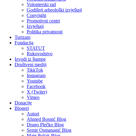
Volonterski rad
Godišnji arheološki izvještaji
Copyright
Promotivni centri
Izvještaji
Politika privatnosti
Turizam
Fondacija
STATUT
Rukovodstvo
Izvodi iz štampe
Društveni mediji
TikkTok
Instagram
Youtube
Facebook
X (Twiter)
Vimeo
Donacije
Blogeri
Autori
Ahmed Bosnić Blog
Drago Plečko Blog
Semir Osmanagić Blog
Mate Puljak Blog