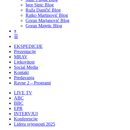
Igor Sipic Blog
Ruža Daničić Blog
Ratko Martinović Blog
Goran Marjanović Blog
Goran Majetic Blog
⌖
☰
EKSPEDICIJE
Prezentacije
MRAV
Ljekovitost
Social Media
Kontakt
Predavanja
Ravne 2 – Programi
LIVE TV
ABC
BBC
EPR
INTERVJUI
Konferencije
Lidera svjesnosti 2025