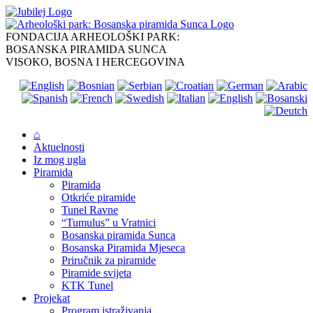
Skip
to
content
FONDACIJA ARHEOLOŠKI PARK:
BOSANSKA PIRAMIDA SUNCA
VISOKO, BOSNA I HERCEGOVINA
⌂
Aktuelnosti
Iz mog ugla
Piramida
Piramida
Otkriće piramide
Tunel Ravne
“Tumulus” u Vratnici
Bosanska piramida Sunca
Bosanska Piramida Mjeseca
Priručnik za piramide
Piramide svijeta
KTK Tunel
Projekat
Program istraživanja