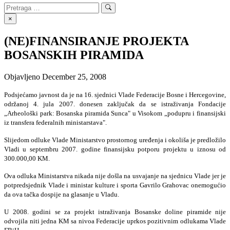
Search
Search
for:
×
(NE)FINANSIRANJE PROJEKTA
BOSANSKIH PIRAMIDA
Objavljeno
December 25, 2008
Podsjećamo javnost da je na 16. sjednici Vlade Federacije Bosne i Hercegovine,
održanoj 4. jula 2007. donesen zaključak da se istraživanja Fondacije
„Arheološki park: Bosanska piramida Sunca" u Visokom „podupru i finansijski
iz transfera federalnih ministarstava".
Slijedom odluke Vlade Ministarstvo prostornog uređenja i okoliša je predložilo
Vladi u septembru 2007. godine finansijsku potporu projektu u iznosu od
300.000,00 KM.
Ova odluka Ministarstva nikada nije došla na usvajanje na sjednicu Vlade jer je
potpredsjednik Vlade i ministar kulture i sporta Gavrilo Grahovac onemogućio
da ova tačka dospije na glasanje u Vladu.
U 2008. godini se za projekt istraživanja Bosanske doline piramide nije
odvojila niti jedna KM sa nivoa Federacije uprkos pozitivnim odlukama Vlade