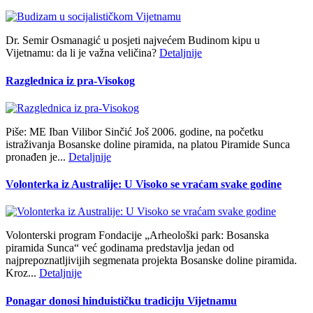
Dr. Semir Osmanagić u posjeti najvećem Budinom kipu u
Vijetnamu: da li je važna veličina?
Detaljnije
Razglednica iz pra-Visokog
Piše: ME Iban Vilibor Sinčić Još 2006. godine, na početku
istraživanja Bosanske doline piramida, na platou Piramide Sunca
pronađen je...
Detaljnije
Volonterka iz Australije: U Visoko se vraćam svake godine
Volonterski program Fondacije „Arheološki park: Bosanska
piramida Sunca“ već godinama predstavlja jedan od
najprepoznatljivijih segmenata projekta Bosanske doline piramida.
Kroz...
Detaljnije
Ponagar donosi hinduističku tradiciju Vijetnamu