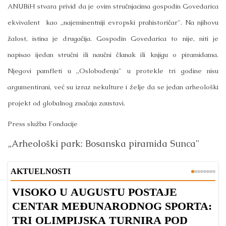
ANUBiH stvara privid da je ovim stručnjacima gospodin Govedarica
ekvivalent kao „najeminentniji evropski prahistoričar". Na njihovu
žalost, istina je drugačija. Gospodin Govedarica to nije, niti je
napisao ijedan stručni ili naučni članak ili knjigu o piramidama.
Njegovi pamfleti u „Oslobođenju" u protekle tri godine nisu
argumentirani, već su izraz nekulture i želje da se jedan arheološki
projekt od globalnog značaja zaustavi.
Press služba Fondacije
„Arheološki park: Bosanska piramida Sunca"
AKTUELNOSTI
VISOKO U AUGUSTU POSTAJE
B
CENTAR MEĐUNARODNOG SPORTA:
TRI OLIMPIJSKA TURNIRA POD