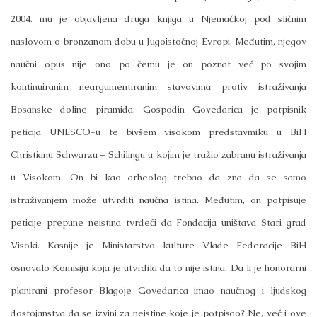
2004. mu je objavljena druga knjiga u Njemačkoj pod sličnim
naslovom o bronzanom dobu u Jugoistočnoj Evropi. Međutim, njegov
naučni opus nije ono po čemu je on poznat već po svojim
kontinuiranim neargumentiranim stavovima protiv istraživanja
Bosanske doline piramida. Gospodin Govedarica je potpisnik
peticija UNESCO-u te bivšem visokom predstavmiku u BiH
Christianu Schwarzu – Schilingu u kojim je tražio zabranu istraživanja
u Visokom. On bi kao arheolog trebao da zna da se samo
istraživanjem može utvrditi naučna istina. Međutim, on potpisuje
peticije prepune neistina tvrdeći da Fondacija uništava Stari grad
Visoki. Kasnije je Ministarstvo kulture Vlade Federacije BiH
osnovalo Komisiju koja je utvrdila da to nije istina. Da li je honorarni
planirani profesor Blagoje Govedarica imao naučnog i ljudskog
dostojanstva da se izvini za neistine koje je potpisao? Ne, već i ove