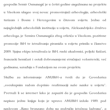
gospodin Semir Osmanagić je u četiri godine angažmana na projektu
u Visokom ulagao svoj novac promovirajući arheologiju, arheološki
turizam i Bosnu i Hercegovinu u čitavom svijetu. Jedna od
najuglednijih arheoloških institucija u svijetu, Aleksandrijsko društvo
arheologa, je Semira Osmanagića zbog otkrića u Visokom, pozitivne
promocije BiH te istraživanja piramida u svijetu primila u članstvo
2009. Sjajna ekipa istraživača iz BiH, ruski akademici, poljski fizičari,
francuski hemičari i ostali dobronamjerni stručnjaci volonterski, već
godinama, sarađuju s Fondacijom na ovom projektu.
Služba za informiranje ANUBiH-a tvrdi da je Govedarica
„sveukupnim radom doprinio reafirmaciji naše nauke u svijetu".
Pretraži li se internet lako je zapaziti da je gospodin Govedarica
napisao jednu knjigu koju je upravo ANUBiH izdala 1989. pod
naslovom „Rano bronzano doba na području istočnog Jadrana", a