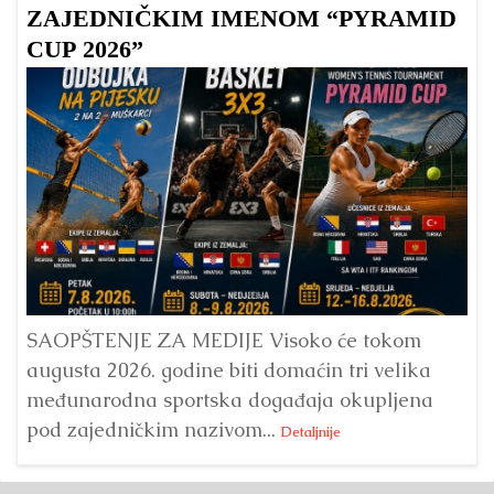
ZAJEDNIČKIM IMENOM “PYRAMID
CUP 2026”
Dr
Bu
ve
SAOPŠTENJE ZA MEDIJE Visoko će tokom
augusta 2026. godine biti domaćin tri velika
međunarodna sportska događaja okupljena
pod zajedničkim nazivom...
Detaljnije