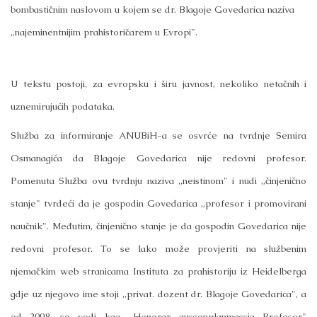
bombastičnim naslovom u kojem se dr. Blagoje Govedarica naziva
„najeminentnijim prahistoričarem u Evropi".
U tekstu postoji, za evropsku i širu javnost, nekoliko netačnih i
uznemirujućih podataka.
Služba za informiranje ANUBiH-a se osvrće na tvrdnje Semira
Osmanagića da Blagoje Govedarica nije redovni profesor.
Pomenuta Služba ovu tvrdnju naziva „neistinom" i nudi „činjenično
stanje" tvrdeći da je gospodin Govedarica „profesor i promovirani
naučnik". Međutim, činjenično stanje je da gospodin Govedarica nije
redovni profesor. To se lako može provjeriti na službenim
njemačkim web stranicama Instituta za prahistoriju iz Heidelberga
gdje uz njegovo ime stoji „privat. dozent dr. Blagoje Govedarica", a
od 2008. se vodi kao „Honorar aussenplanmassig Profesor"