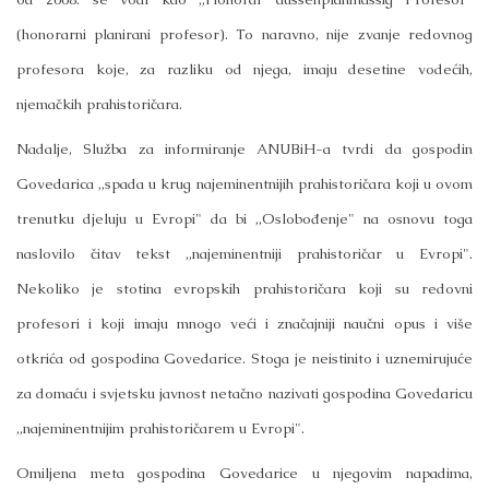
(honorarni planirani profesor). To naravno, nije zvanje redovnog
profesora koje, za razliku od njega, imaju desetine vodećih,
njemačkih prahistoričara.
Nadalje, Služba za informiranje ANUBiH-a tvrdi da gospodin
Govedarica „spada u krug najeminentnijih prahistoričara koji u ovom
trenutku djeluju u Evropi" da bi „Oslobođenje" na osnovu toga
naslovilo čitav tekst „najeminentniji prahistoričar u Evropi".
Nekoliko je stotina evropskih prahistoričara koji su redovni
profesori i koji imaju mnogo veći i značajniji naučni opus i više
otkrića od gospodina Govedarice. Stoga je neistinito i uznemirujuće
za domaću i svjetsku javnost netačno nazivati gospodina Govedaricu
„najeminentnijim prahistoričarem u Evropi".
Omiljena meta gospodina Govedarice u njegovim napadima,