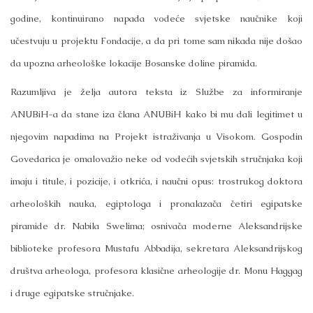
godine, kontinuirano napada vodeće svjetske naučnike koji
učestvuju u projektu Fondacije, a da pri tome sam nikada nije došao
da upozna arheološke lokacije Bosanske doline piramida.
Razumljiva je želja autora teksta iz Službe za informiranje
ANUBiH-a da stane iza člana ANUBiH kako bi mu dali legitimet u
njegovim napadima na Projekt istraživanja u Visokom. Gospodin
Govedarica je omalovažio neke od vodećih svjetskih stručnjaka koji
imaju i titule, i pozicije, i otkrića, i naučni opus: trostrukog doktora
arheoloških nauka, egiptologa i pronalazača četiri egipatske
piramide dr. Nabila Swelima; osnivača moderne Aleksandrijske
biblioteke profesora Mustafu Abbadija, sekretara Aleksandrijskog
društva arheologa, profesora klasične arheologije dr. Monu Haggag
i druge egipatske stručnjake.