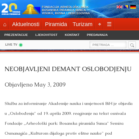
Skip
FONDACIJA ARHEOLOŠKI PARK:
to
BOSANSKA PIRAMIDA SUNCA
VISOKO, BOSNA I HERCEGOVINA
content
⌂
Aktuelnosti
Piramida
Turizam
⌖
☰
PREZENTACIJE
LJEKOVITOST
KONTAKT
PREDAVANJA
Sea
Search
LIVE TV
for:
NEOBJAVLJENI DEMANT OSLOBODJENJU
Objavljeno
May 3, 2009
Služba za informiranje Akademije nauka i umjetnosti BiH je objavila
u „Oslobođenju" od 19. aprila 2009. reagiranje na tekst osnivača
Fondacije „Arheološki park: Bosanska piramida Sunca" Semira
Osmanagića „Kulturom dijaloga protiv elitne nauke" pod