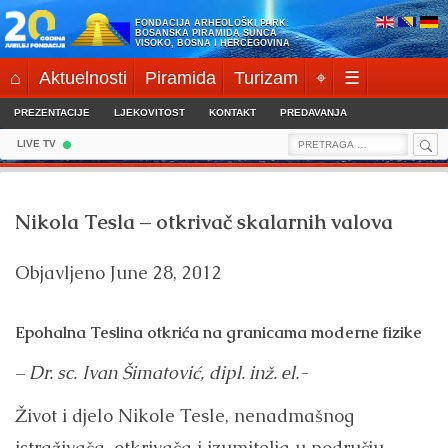
Skip
FONDACIJA ARHEOLOŠKI PARK:
to
BOSANSKA PIRAMIDA SUNCA
VISOKO, BOSNA I HERCEGOVINA
content
⌂
Aktuelnosti
Piramida
Turizam
⌖
☰
PREZENTACIJE
LJEKOVITOST
KONTAKT
PREDAVANJA
Sea
Search
LIVE TV
for:
Nikola Tesla – otkrivač skalarnih valova
Objavljeno
June 28, 2012
Epohalna Teslina otkrića na granicama moderne fizike
– Dr.
sc. Ivan Šimatović, dipl.
inž.
el.-
Život i djelo Nikole Tesle, nenadmašnog
istraživača, otkrivača i izumitelja u području