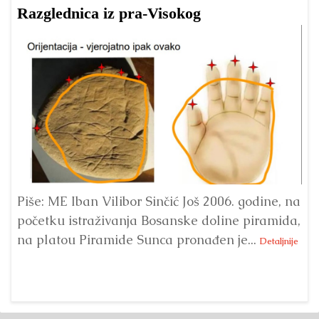
Razglednica iz pra-Visokog
T
Piše: ME Iban Vilibor Sinčić Još 2006. godine, na
Ni
početku istraživanja Bosanske doline piramida,
uo
na platou Piramide Sunca pronađen je...
se
Detaljnije