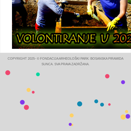
COPYRIGHT 2025- © FONDACIJA ARHEOLOŠKI PARK: BOSANSKA PIRAMIDA
SUNCA. SVA PRAVA ZADRŽANA.