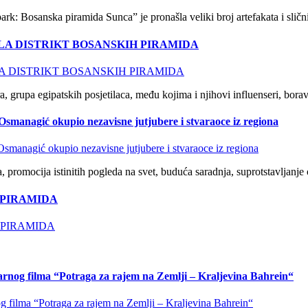
rk: Bosanska piramida Sunca” je pronašla veliki broj artefakata i sličnih
ILA DISTRIKT BOSANSKIH PIRAMIDA
, grupa egipatskih posjetilaca, među kojima i njihovi influenseri, borav
ć okupio nezavisne jutjubere i stvaraoce iz regiona
a, promocija istinitih pogleda na svet, buduća saradnja, suprotstavljanje
 PIRAMIDA
rnog filma “Potraga za rajem na Zemlji – Kraljevina Bahrein“