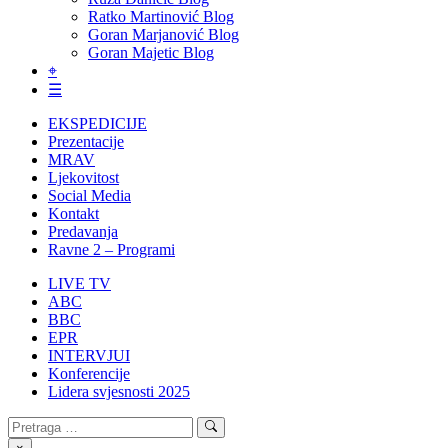
Ratko Martinović Blog
Goran Marjanović Blog
Goran Majetic Blog
⌖
☰
EKSPEDICIJE
Prezentacije
MRAV
Ljekovitost
Social Media
Kontakt
Predavanja
Ravne 2 – Programi
LIVE TV
ABC
BBC
EPR
INTERVJUI
Konferencije
Lidera svjesnosti 2025
Search
Search
for: