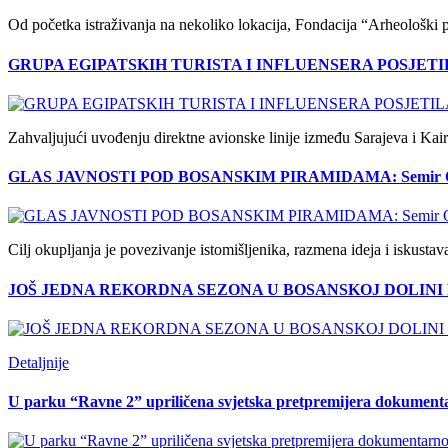
Od početka istraživanja na nekoliko lokacija, Fondacija “Arheološki pa
GRUPA EGIPATSKIH TURISTA I INFLUENSERA POSJET
Zahvaljujući uvođenju direktne avionske linije između Sarajeva i Kaira
GLAS JAVNOSTI POD BOSANSKIM PIRAMIDAMA: Semir Osmanagi
Cilj okupljanja je povezivanje istomišljenika, razmena ideja i iskustav
JOŠ JEDNA REKORDNA SEZONA U BOSANSKOJ DOLINI
Detaljnije
U parku “Ravne 2” upriličena svjetska pretpremijera dokumenta