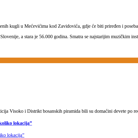
menih kugli u Mećevićima kod Zavidovića, gdje će biti priređen i poseb
u Slovenije, a stara je 56.000 godina. Smatra se najstarijim muzičkim i
ija Visoko i Distrikt bosanskih piramida bili su domaćini devete po re
koliko lokacija”