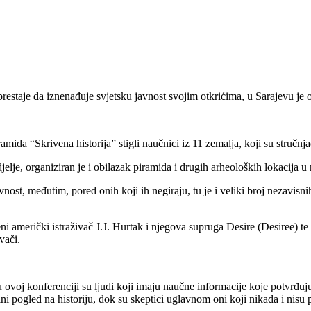
estaje da iznenađuje svjetsku javnost svojim otkrićima, u Sarajevu je
a “Skrivena historija” stigli naučnici iz 11 zemalja, koji su stručnjaci 
lje, organiziran je i obilazak piramida i drugih arheoloških lokacija u 
nost, međutim, pored onih koji ih negiraju, tu je i veliki broj nezavisni
ni američki istraživač J.J. Hurtak i njegova supruga Desire (Desiree) t
ivači.
ju u ovoj konferenciji su ljudi koji imaju naučne informacije koje potvrđ
ni pogled na historiju, dok su skeptici uglavnom oni koji nikada i nisu