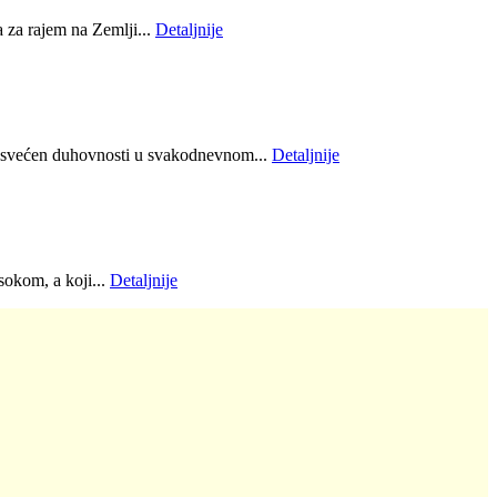
 za rajem na Zemlji...
Detaljnije
posvećen duhovnosti u svakodnevnom...
Detaljnije
sokom, a koji...
Detaljnije