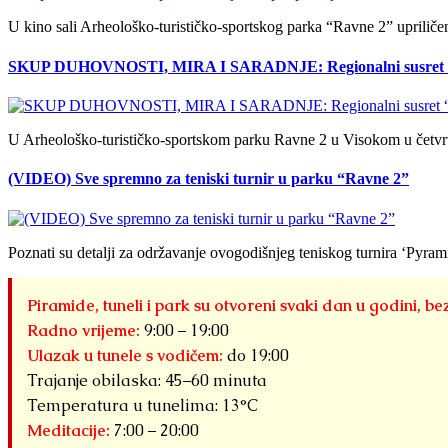
U kino sali Arheološko-turističko-sportskog parka “Ravne 2” upriliče
SKUP DUHOVNOSTI, MIRA I SARADNJE: Regionalni susret 
U Arheološko-turističko-sportskom parku Ravne 2 u Visokom u četvrt
(VIDEO) Sve spremno za teniski turnir u parku “Ravne 2”
Poznati su detalji za održavanje ovogodišnjeg teniskog turnira ‘Pyr
Piramide, tuneli i park su otvoreni svaki dan u godini, be
Radno vrijeme:
9:00 – 19:00
Ulazak u tunele s vodičem:
do 19:00
Trajanje obilaska: 45–60 minuta
Temperatura u tunelima: 13°C
Meditacije:
7:00 – 20:00