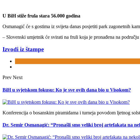
U BiH stiže frula stara 56.000 godina
Osmanagić će s gostima iz svijeta danas posjetiti park zagonetnih ka
– Slovenski umjetnik će svirati na fruli koja je pronađena na područj
Izvodi iz štampe
Prev
Next
BiH u svjetskom fokusu: Ko je sve ovih dana bio u Visokom?
Konferencija o bosanskim piramidama i turneja povodom ljetnog solstic
Dr. Semir Osmanagić: “Pronašli smo veliki broj artefakata na ne