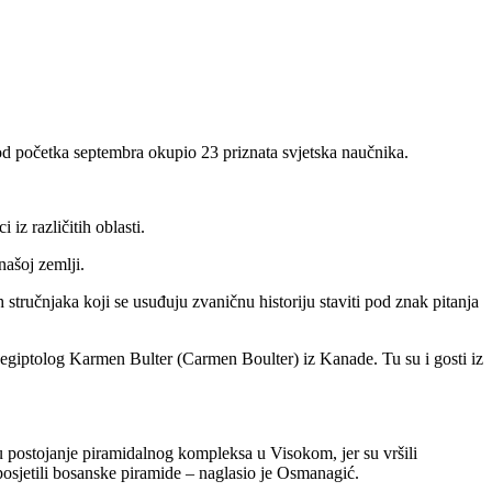
 od početka septembra okupio 23 priznata svjetska naučnika.
iz različitih oblasti.
našoj zemlji.
h stručnjaka koji se usuđuju zvaničnu historiju staviti pod znak pitanja
e egiptolog Karmen Bulter (Carmen Boulter) iz Kanade. Tu su i gosti iz
uju postojanje piramidalnog kompleksa u Visokom, jer su vršili
 posjetili bosanske piramide – naglasio je Osmanagić.