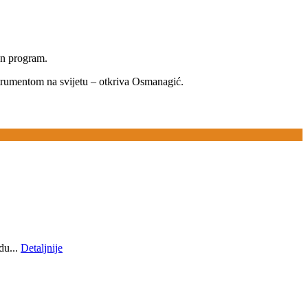
an program.
nstrumentom na svijetu – otkriva Osmanagić.
du...
Detaljnije