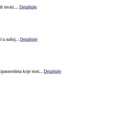
 stvari....
Detaljnije
i u našoj...
Detaljnije
 opasnostima koje nosi...
Detaljnije