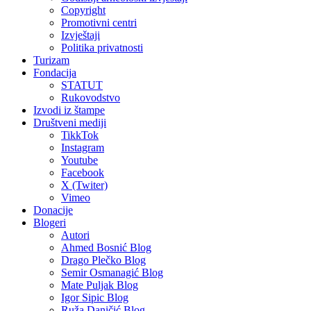
Copyright
Promotivni centri
Izvještaji
Politika privatnosti
Turizam
Fondacija
STATUT
Rukovodstvo
Izvodi iz štampe
Društveni mediji
TikkTok
Instagram
Youtube
Facebook
X (Twiter)
Vimeo
Donacije
Blogeri
Autori
Ahmed Bosnić Blog
Drago Plečko Blog
Semir Osmanagić Blog
Mate Puljak Blog
Igor Sipic Blog
Ruža Daničić Blog