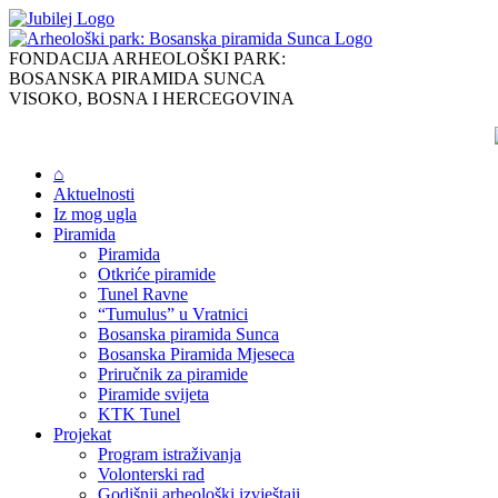
Skip
to
content
FONDACIJA ARHEOLOŠKI PARK:
BOSANSKA PIRAMIDA SUNCA
VISOKO, BOSNA I HERCEGOVINA
⌂
Aktuelnosti
Iz mog ugla
Piramida
Piramida
Otkriće piramide
Tunel Ravne
“Tumulus” u Vratnici
Bosanska piramida Sunca
Bosanska Piramida Mjeseca
Priručnik za piramide
Piramide svijeta
KTK Tunel
Projekat
Program istraživanja
Volonterski rad
Godišnji arheološki izvještaji