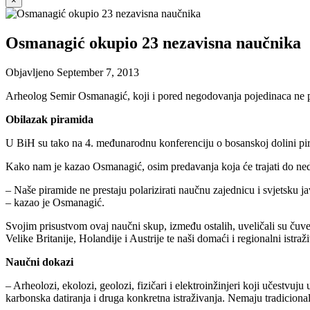
×
Osmanagić okupio 23 nezavisna naučnika
Objavljeno
September 7, 2013
Arheolog Semir Osmanagić, koji i pored negodovanja pojedinaca ne pr
Obilazak piramida
U BiH su tako na 4. međunarodnu konferenciju o bosanskoj dolini piramid
Kako nam je kazao Osmanagić, osim predavanja koja će trajati do nedje
– Naše piramide ne prestaju polarizirati naučnu zajednicu i svjetsku jav
– kazao je Osmanagić.
Svojim prisustvom ovaj naučni skup, između ostalih, uveličali su čuve
Velike Britanije, Holandije i Austrije te naši domaći i regionalni istraž
Naučni dokazi
– Arheolozi, ekolozi, geolozi, fizičari i elektroinžinjeri koji učestvu
karbonska datiranja i druga konkretna istraživanja. Nemaju tradicional