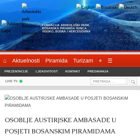
Skip
to
content
FONDACIJA ARHEOLOŠKI PARK:
BOSANSKA PIRAMIDA SUNCA
VISOKO, BOSNA I HERCEGOVINA
⌂
Aktuelnosti
Piramida
Turizam
⌖
☰
PREZENTACIJE
LJEKOVITOST
KONTAKT
PREDAVANJA
Sea
Search
LIVE TV
for:
OSOBLJE AUSTIRJSKE AMBASADE U
POSJETI BOSANSKIM PIRAMIDAMA