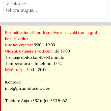
na
Detaljnije
Visoko će
s
tokom augusta
pr
2026. godine
B
biti domaćin tri
do
velika
Piramide, tuneli i park su otvoreni svaki dan u godini,
pi
međunarodna
bez izuzetka.
Kr
sportska
Radno vrijeme:
9:00 – 19:00
događaja
Ulazak u tunele s vodičem:
do 19:00
okupljena pod
Trajanje obilaska: 45–60 minuta
zajedničkim
Temperatura u tunelima: 13°C
Meditacije:
7:00 – 20:00
nazivom...
Detaljnije
Kontakt:
info@piramidasunca.ba
Telefon:
Anja +387 (0)60 353 5062