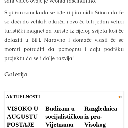
sam video ovdje je veoma fascinantno.
Siguran sam kada se uđe u piramidu Sunca da će
se doći do velikih otkrića i ovo će biti jedan veliki
turistički magnet za turiste iz cijelog svijeta koji će
dolaziti u BiH. Naravno I domaće vlasti će se
morati potruditi da pomognu i daju podršku
projektu da se i dalje razvija”
Galerija
AKTUELNOSTI
VISOKO U
Budizam u
Razglednica
V
AUGUSTU
socijalističkom
iz pra-
A
POSTAJE
Vijetnamu
Visokog
V