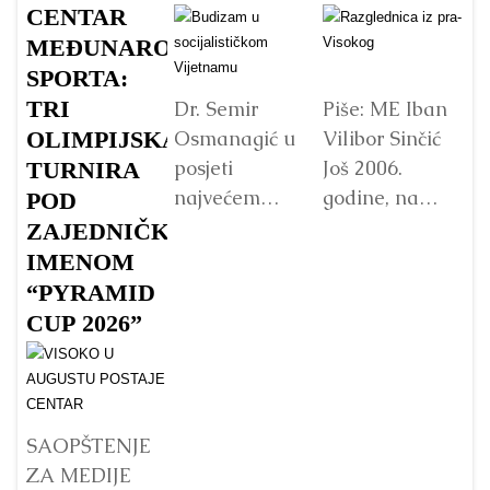
CENTAR
v
MEĐUNARODNOG
s
SPORTA:
TRI
Dr. Semir
Piše: ME Iban
Osmanagić u
Vilibor Sinčić
OLIMPIJSKA
posjeti
Još 2006.
TURNIRA
Vo
najvećem
godine, na
p
POD
Budinom kipu
početku
Fo
ZAJEDNIČKIM
u Vijetnamu:
istraživanja
„
IMENOM
da li je važna
Bosanske
pa
“PYRAMID
veličina?
doline
B
CUP 2026”
piramida, na
p
Detaljnije
platou
Su
Piramide
g
Sunca
pr
SAOPŠTENJE
pronađen je...
j
ZA MEDIJE