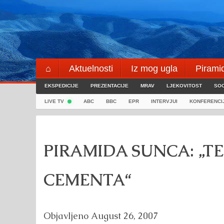
Skip
to
content
⌂
Aktuelnosti
Iz mog ugla
Pirami
EKSPEDICIJE
Blogeri
PREZENTACIJE
⌖
MRAV
LJEKOVITOST
SOC
LIVE TV
ABC
BBC
EPR
INTERVJUI
KONFERENCI
PIRAMIDA SUNCA: „T
CEMENTA“
Objavljeno
August 26, 2007