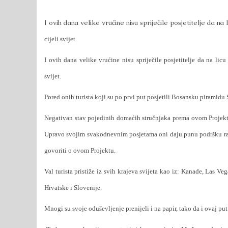
I ovih dana velike vrućine nisu spriječile posjetitelje da na 
cijeli svijet.
I ovih dana velike vrućine nisu spriječile posjetitelje da na lic
svijet.
Pored onih turista koji su po prvi put posjetili Bosansku piramidu S
Negativan stav pojedinih domaćih stručnjaka prema ovom Projektu
Upravo svojim svakodnevnim posjetama oni daju punu podršku rad
govoriti o ovom Projektu.
Val turista pristiže iz svih krajeva svijeta kao iz: Kanade, Las Veg
Hrvatske i Slovenije.
Mnogi su svoje oduševljenje prenijeli i na papir, tako da i ovaj p