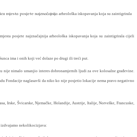
licu mjesta posjete najznačajnija
arheološka iskopavanja koja su zaintigrirala
u mjesta posjete najznačajnija
arheološka iskopavanja koja su zaintigrirala cijeli
unca ima i onih koji već dolaze po drugi ili treći put.
 nije nimalo umanjio interes dobronamjernih ljudi za ove kolosalne građevine.
u Fondacije naglasavši da niko ko nije posjetio lokacije nema pravo negativno
asa, Irske, Švicarske, Njemačke, Holandije, Austrije, Italije, Norveške, Francuske,
ut izdvajamo nekolikoc
izjava: