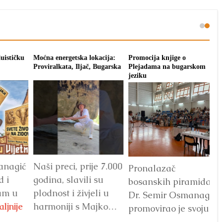
ja:
Promocija knjige o
Putevima Bogumila u
arska
Plejadama na bugarskom
Visokom 2027.
jeziku
7.000
Slavko, Asen, Samir i
Pronalazač
Semir najavili
bosanskih piramida
u
okupljanje u parku
Dr. Semir Osmanagić
kom
‘Ravne 2’ prvi vikend
promovirao je svoju
je
u julu 2027. Tema:
novu knjigu u Petriču,