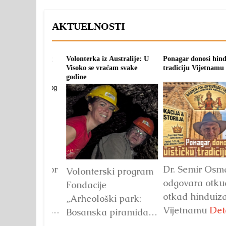
AKTUELNOSTI
 Australije: U
Ponagar donosi hinduističku
Moćna energetska lokaci
ćam svake
tradiciju Vijetnamu
Proviralkata, Iljač, Bug
Dr. Semir Osmanagić
Naši preci, prije 
ki program
odgovara otkud i
godina, slavili su
otkad hinduizam u
plodnost i živjeli 
ki park:
Vijetnamu
Detaljnije
harmoniji s Maj
 piramida
Zemljom.
Detaljni
eć godinama