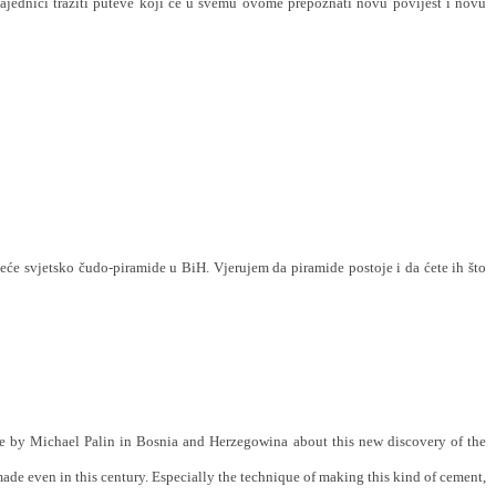
ajednici tražiti puteve koji će u svemu ovome prepoznati novu povijest i novu
eće svjetsko čudo-piramide u BiH. Vjerujem da piramide postoje i da ćete ih što
de by Michael Palin in Bosnia and Herzegowina about this new discovery of the
de even in this century. Especially the technique of making this kind of cement,