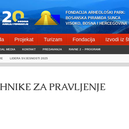
FONDACIJA ARHEOLOŠKI PARK:
BOSANSKA PIRAMIDA SUNCA
VISOKO, BOSNA I HERCEGOVINA
da
Projekat
Turizam
Fondacija
Izvodi iz 
IAL MEDIA
KONTAKT
PREDAVANJA
RAVNE 2 – PROGRAMI
JE
LIDERA SVJESNOSTI 2025
EHNIKE ZA PRAVLJENJE