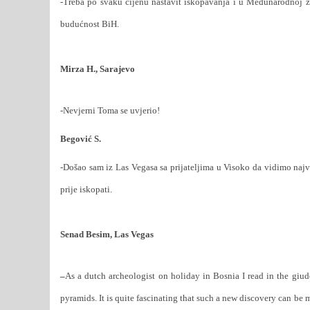
-Treba po svaku cijenu nastavit iskopavanja i u Međunarodnoj z
budućnost BiH.
Mirza H., Sarajevo
-Nevjerni Toma se uvjerio!
Begović S.
-Došao sam iz Las Vegasa sa prijateljima u Visoko da vidimo najv
prije iskopati.
Senad Besim, Las Vegas
–
As a dutch archeologist on holiday in Bosnia I read in the giu
pyramids. It is quite fascinating that such a
new discovery can be ma