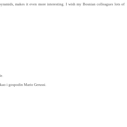
pyramids, makes it even more interesting. I wish my Bosnian colleagues lots of
de.
i kao i gospodin
Mario Gerussi.