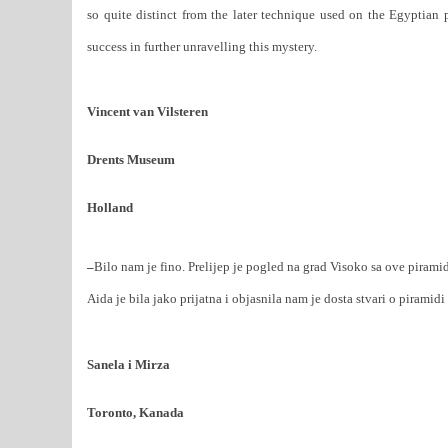
so quite distinct from the later technique used on the Egyptian 
success in further unravelling this mystery.
Vincent van Vilsteren
Drents Museum
Holland
–
Bilo nam je fino. Prelijep je pogled na grad Visoko sa ove pirami
Aida je bila jako prijatna i objasnila nam je dosta stvari o piramid
Sanela i Mirza
Toronto, Kanada