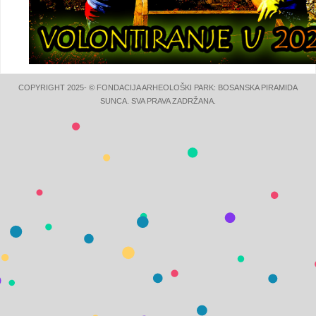
COPYRIGHT 2025- © FONDACIJA ARHEOLOŠKI PARK: BOSANSKA PIRAMIDA
SUNCA. SVA PRAVA ZADRŽANA.