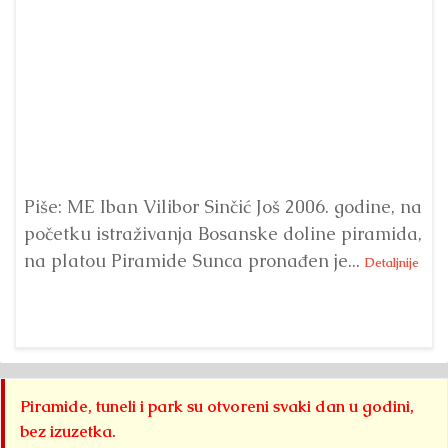
Piše: ME Iban Vilibor Sinčić Još 2006. godine, na
Ni
početku istraživanja Bosanske doline piramida,
uo
na platou Piramide Sunca pronađen je...
se
Detaljnije
Piramide, tuneli i park su otvoreni svaki dan u godini,
bez izuzetka.