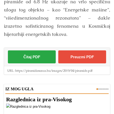
piramide od 6.8 Hz ukazuje na vrlo specifičnu
ulogu tog objekta – kao “Energetske mašine”,
“višedimenzionalnog rezonatora” – dakle
izuzetno sofisticiranog fenomena u Kosmičkoj
hijerarhiji energetskih tokova.
Čitaj PDF
Preuzmi PDF
URL:
https://piramidasunca.ba/images/2019/04/piramide.pdf
IZ MOG UGLA
Razglednica iz pra-Visokog
T