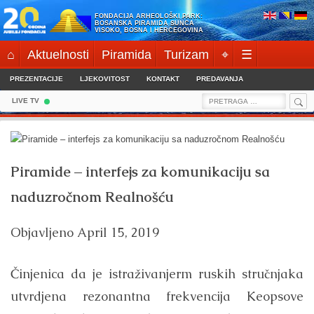
Skip
FONDACIJA ARHEOLOŠKI PARK:
to
BOSANSKA PIRAMIDA SUNCA
VISOKO, BOSNA I HERCEGOVINA
content
⌂
Aktuelnosti
Piramida
Turizam
⌖
☰
PREZENTACIJE
LJEKOVITOST
KONTAKT
PREDAVANJA
Sea
Search
LIVE TV
for:
Piramide – interfejs za komunikaciju sa
naduzročnom Realnošću
Objavljeno
April 15, 2019
Činjenica da je istraživanjerm ruskih stručnjaka
utvrdjena rezonantna frekvencija Keopsove