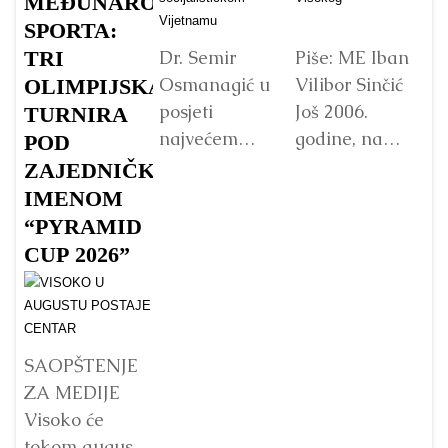
MEĐUNARODNOG
s
SPORTA:
TRI
Dr. Semir
Piše: ME Iban
Osmanagić u
Vilibor Sinčić
OLIMPIJSKA
posjeti
Još 2006.
TURNIRA
Vo
najvećem
godine, na
p
POD
Budinom kipu
početku
Fo
ZAJEDNIČKIM
u Vijetnamu:
istraživanja
„
IMENOM
da li je važna
Bosanske
pa
“PYRAMID
veličina?
doline
B
CUP 2026”
piramida, na
p
Detaljnije
platou
Su
Piramide
g
Sunca
pr
SAOPŠTENJE
pronađen je...
j
ZA MEDIJE
na
Detaljnije
Visoko će
s
tokom augusta