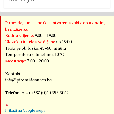
pr
2026. godine
B
biti domaćin tri
do
velika
Piramide, tuneli i park su otvoreni svaki dan u godini,
pi
međunarodna
bez izuzetka.
Kr
sportska
Radno vrijeme:
9:00 – 19:00
događaja
Ulazak u tunele s vodičem:
do 19:00
okupljena pod
Trajanje obilaska: 45–60 minuta
zajedničkim
Temperatura u tunelima: 13°C
Meditacije:
7:00 – 20:00
nazivom...
Detaljnije
Kontakt:
info@piramidasunca.ba
Telefon:
Anja +387 (0)60 353 5062
Prikaži na Google mapi