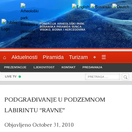
Skip
to
content
FONDACIJA ARHEOLOŠKI PARK:
BOSANSKA PIRAMIDA SUNCA
VISOKO, BOSNA I HERCEGOVINA
⌂
Aktuelnosti
Piramida
Turizam
⌖
☰
PREZENTACIJE
LJEKOVITOST
KONTAKT
PREDAVANJA
Sea
Search
LIVE TV
for:
PODGRAĐIVANJE U PODZEMNOM
LABIRINTU “RAVNE”
Objavljeno
October 31, 2010