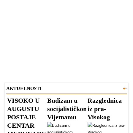
AKTUELNOSTI
VISOKO U
Budizam u
Razglednica
V
AUGUSTU
socijalističkom
iz pra-
A
POSTAJE
Vijetnamu
Visokog
V
CENTAR
v