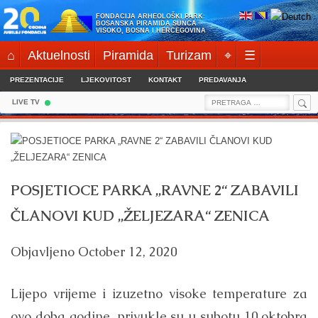
Skip
FONDACIJA ARHEOLOŠKI PARK:
to
BOSANSKA PIRAMIDA SUNCA
VISOKO, BOSNA I HERCEGOVINA
content
⌂
Aktuelnosti
Piramida
Turizam
⌖
☰
PREZENTACIJE
LJEKOVITOST
KONTAKT
PREDAVANJA
Sea
Search
LIVE TV
for:
POSJETIOCE PARKA „RAVNE 2“ ZABAVILI
ČLANOVI KUD „ŽELJEZARA“ ZENICA
Objavljeno
October 12, 2020
Lijepo vrijeme i izuzetno visoke temperature za
ovo doba godine, privukle su u subotu 10.oktobra