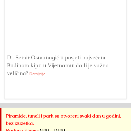
Dr. Semir Osmanagić u posjeti najvećem
Pi
Budinom kipu u Vijetnamu: da li je važna
po
veličina?
na
Detaljnije
Piramide, tuneli i park su otvoreni svaki dan u godini,
bez izuzetka.
Radno vrijeme:
9:00 – 19:00