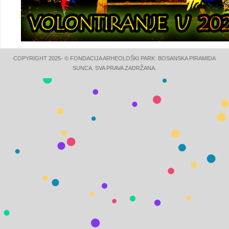
COPYRIGHT 2025- © FONDACIJA ARHEOLOŠKI PARK: BOSANSKA PIRAMIDA
SUNCA. SVA PRAVA ZADRŽANA.