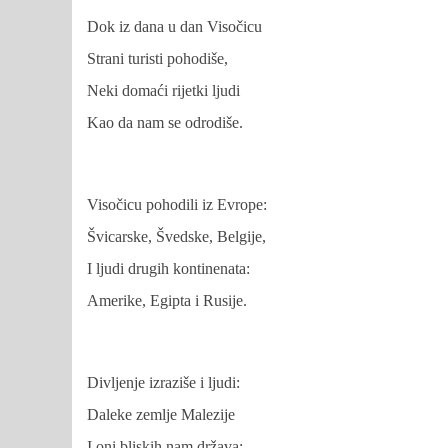
Dok iz dana u dan Visočicu
Strani turisti pohodiše,
Neki domaći rijetki ljudi
Kao da nam se odrodiše.
Visočicu pohodili iz Evrope:
Švicarske, Švedske, Belgije,
I ljudi drugih kontinenata:
Amerike, Egipta i Rusije.
Divljenje izraziše i ljudi:
Daleke zemlje Malezije
I oni bliskih nam država: