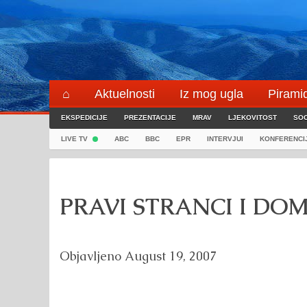
Skip
to
content
⌂
Aktuelnosti
Iz mog ugla
Pirami
EKSPEDICIJE
Blogeri
PREZENTACIJE
⌖
MRAV
LJEKOVITOST
SOC
LIVE TV
ABC
BBC
EPR
INTERVJUI
KONFERENCI
PRAVI STRANCI I DOM
Objavljeno
August 19, 2007