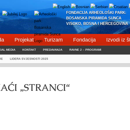
FONDACIJA ARHEOLOŠKI PARK:
BOSANSKA PIRAMIDA SUNCA
VISOKO, BOSNA I HERCEGOVINA
da
Projekat
Turizam
Fondacija
Izvodi iz 
IAL MEDIA
KONTAKT
PREDAVANJA
RAVNE 2 – PROGRAMI
JE
LIDERA SVJESNOSTI 2025
AĆI „STRANCI“