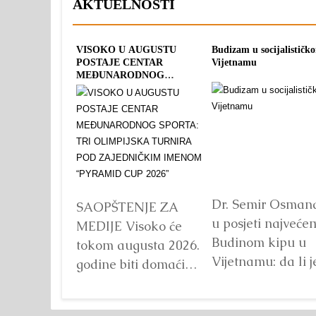
AKTUELNOSTI
VISOKO U AUGUSTU
Budizam u socijalističk
POSTAJE CENTAR
Vijetnamu
MEĐUNARODNOG
SPORTA: TRI OLIMPIJSKA
TURNIRA POD
ZAJEDNIČKIM IMENOM
“PYRAMID CUP 2026”
Dr. Semir Osman
SAOPŠTENJE ZA
u posjeti najveće
MEDIJE Visoko će
Budinom kipu u
tokom augusta 2026.
Vijetnamu: da li j
godine biti domaćin
važna veličina?
tri velika
Detaljnije
međunarodna