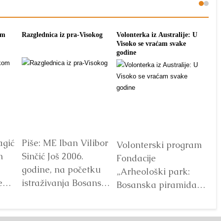
om
Razglednica iz pra-Visokog
Volonterka iz Australije: U
Pon
Visoko se vraćam svake
tra
godine
agić
Piše: ME Iban Vilibor
Dr
Volonterski program
m
Sinčić Još 2006.
od
Fondacije
godine, na početku
ot
„Arheološki park:
e
istraživanja Bosanske
V
Bosanska piramida
doline piramida, na
Sunca“ već godinama
platou Piramide
predstavlja jedan od