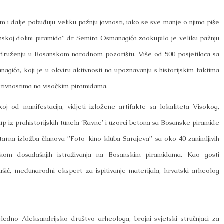
 i dalje pobuđuju veliku pažnju javnosti, iako se sve manje o njima piše
anskoj dolini piramida” dr Semira Osmanagića zaokupilo je veliku pažnju
m druženju u Bosanskom narodnom pozorištu. Više od 500 posjetilaca sa
gića, koji je u okviru aktivnosti na upoznavanju s historijskim faktima
ktivnostima na visočkim piramidama.
oj od manifestacija, vidjeti izložene artifakte sa lokaliteta Visokog,
 iz prahistorijskih tunela ‘Ravne’ i uzorci betona sa Bosanske piramide
arna izložba članova ”Foto-kino kluba Sarajeva” sa oko 40 zanimljivih
 tokom dosadašnjih istraživanja na Bosanskim piramidama. Kao gosti
šić, međunarodni ekspert za ispitivanje materijala, hrvatski arheolog
gledno Aleksandrijsko društvo arheologa, brojni svjetski stručnjaci za