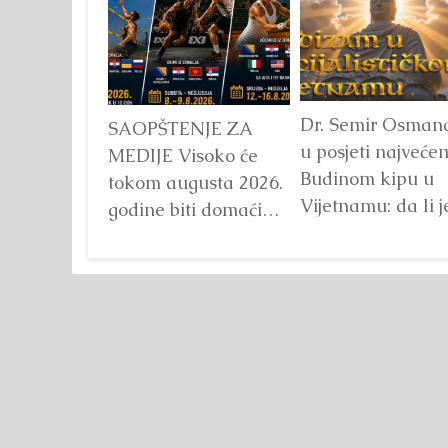
“PYRAMID CUP 2026”
Dr. Semir Osman
SAOPŠTENJE ZA
u posjeti najveće
MEDIJE Visoko će
Budinom kipu u
tokom augusta 2026.
Vijetnamu: da li j
godine biti domaćin
važna veličina?
tri velika
Detaljnije
međunarodna
sportska događaja
okupljena pod
zajedničkim
nazivom...
Detaljnije