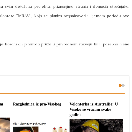
a svim detaljima projekta, priznanjima stranih i domaćih stručnjaka,
lontera ”MRAV”, koja se planira organizovati u ljetnom periodu ove
je Bosanskih piramida pruža u privrednom razvoju BiH, posebno njene
om
Razglednica iz pra-Visokog
Volonterka iz Australije: U
Pon
Visoko se vraćam svake
tra
godine