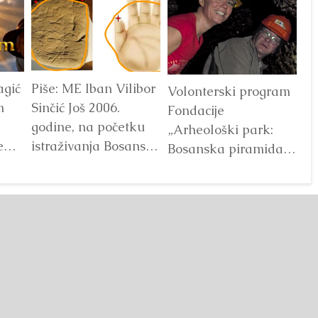
agić
Piše: ME Iban Vilibor
Dr
Volonterski program
m
Sinčić Još 2006.
od
Fondacije
godine, na početku
ot
„Arheološki park:
e
istraživanja Bosanske
V
Bosanska piramida
doline piramida, na
Sunca“ već godinama
platou Piramide
predstavlja jedan od
Sunca pronađen je...
najprepoznatljivijih
Detaljnije
segmenata projekta
Bosanske doline
piramida. Kroz...
Detaljnije