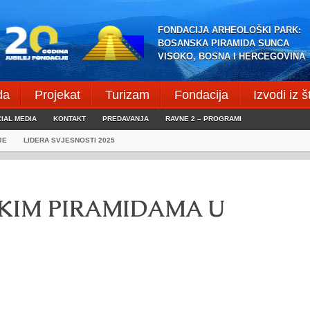
FONDACIJA ARHEOLOŠKI PARK:
BOSANSKA PIRAMIDA SUNCA
VISOKO, BOSNA I HERCEGOVINA
da
Projekat
Turizam
Fondacija
Izvodi iz 
IAL MEDIA
KONTAKT
PREDAVANJA
RAVNE 2 – PROGRAMI
JE
LIDERA SVJESNOSTI 2025
ČKIM PIRAMIDAMA U