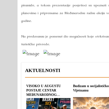
piramide, a tokom prezentacije posjetioci su upoznati s
planovima i pripremama za Međunarodnu radnu akciju vo
godine.
Na predavanuu je pomenut dio mogućnosti koje otrkrivan
turističke privrede.
AKTUELNOSTI
VISOKO U AUGUSTU
Budizam u socijalističk
POSTAJE CENTAR
Vijetnamu
MEĐUNARODNOG
SPORTA: TRI OLIMPIJSKA
TURNIRA POD
ZAJEDNIČKIM IMENOM