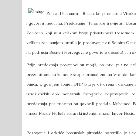
Zenica,13.januara – Bosanske piramide u Visokom
i govori u medijima. Predavanje ”Piramide u svijetu i Bos
Zeničana, koji su u velikom broju prisustvovali trosatno
velikim zanimanjem pratilo je predavanje dr. Semira Osmana
na području Bosne i Hercegovine govorio o dosadašnjim a
Prije predavanja posjetioci su mogli, po prvi put na nek
prezentirane su kamene stope pronadjene na Vratnici, kalup
Sunca. U gornjem foajeu BNP bila je otvorena i dokument
istraživačkih dokumentarnih fotografija napravljanjih
predavanja posjetiocima su govorili prod.dr. Muhamed Pa
mr.sci. Mislav Hološ i rudarski inženjer mr.sci. Enver Hasić.
Postojanje i otkriće bosanskih piramida potvrdilo je i u