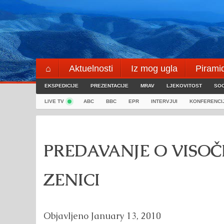
Skip
to
content
⌂
Aktuelnosti
Iz mog ugla
Pirami
EKSPEDICIJE
Blogeri
PREZENTACIJE
⌖
MRAV
LJEKOVITOST
SOC
LIVE TV
ABC
BBC
EPR
INTERVJUI
KONFERENCI
PREDAVANJE O VISO
ZENICI
Objavljeno
January 13, 2010