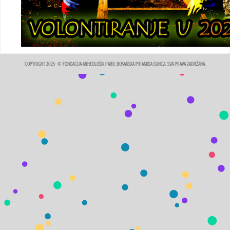
COPYRIGHT 2025- © FONDACIJA ARHEOLOŠKI PARK: BOSANSKA PIRAMIDA SUNCA. SVA PRAVA ZADRŽANA.