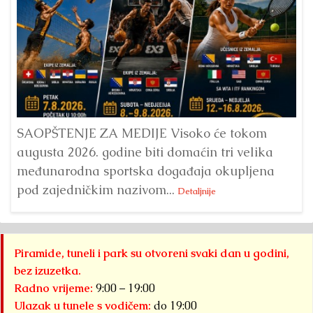
Dr
Bu
ve
SAOPŠTENJE ZA MEDIJE Visoko će tokom
augusta 2026. godine biti domaćin tri velika
međunarodna sportska događaja okupljena
pod zajedničkim nazivom...
Detaljnije
Piramide, tuneli i park su otvoreni svaki dan u godini,
bez izuzetka.
Radno vrijeme:
9:00 – 19:00
Ulazak u tunele s vodičem:
do 19:00