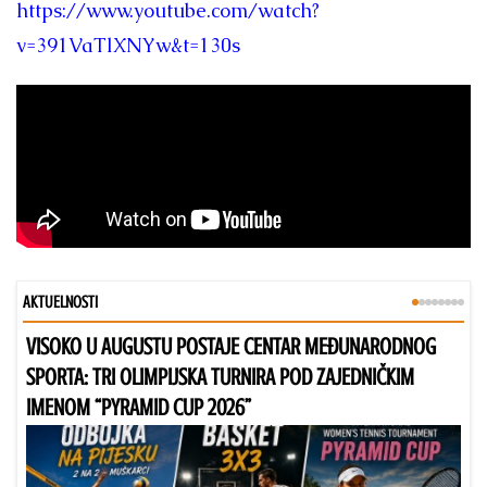
https://www.youtube.com/watch?
v=391VaTlXNYw&t=130s
AKTUELNOSTI
VISOKO U AUGUSTU POSTAJE CENTAR MEĐUNARODNOG
Bu
SPORTA: TRI OLIMPIJSKA TURNIRA POD ZAJEDNIČKIM
IMENOM “PYRAMID CUP 2026”