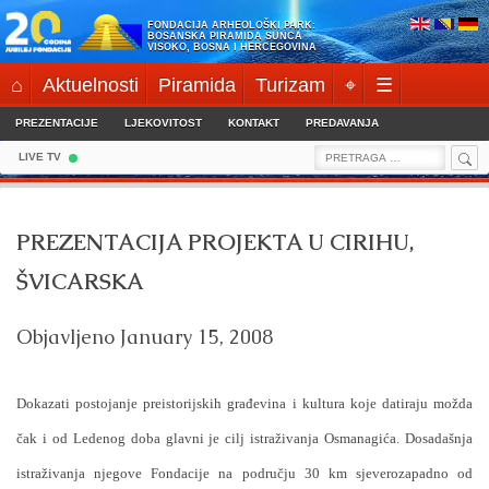
Skip
FONDACIJA ARHEOLOŠKI PARK:
to
BOSANSKA PIRAMIDA SUNCA
VISOKO, BOSNA I HERCEGOVINA
content
⌂
Aktuelnosti
Piramida
Turizam
⌖
☰
PREZENTACIJE
LJEKOVITOST
KONTAKT
PREDAVANJA
Sea
Search
LIVE TV
for:
PREZENTACIJA PROJEKTA U CIRIHU,
ŠVICARSKA
Objavljeno
January 15, 2008
Dokazati postojanje preistorijskih građevina i kultura koje datiraju možda
čak i od Ledenog doba glavni je cilj istraživanja Osmanagića. Dosadašnja
istraživanja njegove Fondacije na području 30 km sjeverozapadno od