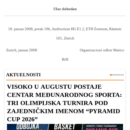
Ulaz slobodan
18. januar 2008, petak 19h, Auditorium HG E1.2, ETH Zentrum, Rämistr.
101, Zürich
Zurich
, januar 2008
Organizacioni odbor Matice
BiH
AKTUELNOSTI
VISOKO U AUGUSTU POSTAJE
B
CENTAR MEĐUNARODNOG SPORTA:
TRI OLIMPIJSKA TURNIRA POD
ZAJEDNIČKIM IMENOM “PYRAMID
CUP 2026”