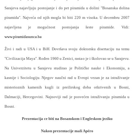
Sarajeva najavljuju postojanje i do pet piramida u dolini "Bosanska dolina
piramida". Najveća od njih mogla bi biti 220 m visoka. U decembru 2007
najavljena je mogućnost postojanja šeste piramide. Vidi:
www.piramid
asunca.ba
Živi i radi u USA i u BiH. Dovršava svoju doktorsku disertaciju na temu
"Civilizacija Maya". Rođen 1960 u Zenici, rastao je i školovao se u Sarajevu.
Na Univerzitetu u Sarajevu studirao je Političke nauke i Ekonomiju, a
kasnije i Sociologiju. Njegov naučni rad u Evropi vezan je za istraživanje
misterioznih kamenih kugli iz preilirskog doba otkrivenih u Bosni,
Dalmaciji, Hercegovini. Najnoviji rad je posvećen istraživanju piramida u
Bosni.
Prezentacija ce biti na Bosanskom i Engleskom jeziku
Nakon prezentacije mali Apéro