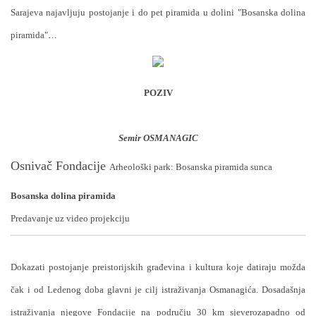
Sarajeva najavljuju postojanje i do pet piramida u dolini "Bosanska dolina
piramida"…
POZIV
Semir OSMANAGIC
Osnivač Fondacije
Arheološki park: Bosanska piramida sunca
Bosanska dolina piramida
Predavanje uz video projekciju
Dokazati postojanje preistorijskih građevina i kultura koje datiraju možda
čak i od Ledenog doba glavni je cilj istraživanja Osmanagića. Dosadašnja
istraživanja njegove Fondacije na području 30 km sjeverozapadno od