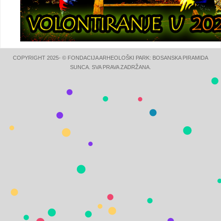
COPYRIGHT 2025- © FONDACIJA ARHEOLOŠKI PARK: BOSANSKA PIRAMIDA
SUNCA. SVA PRAVA ZADRŽANA.