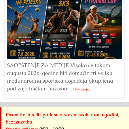
Dr
Bu
ve
SAOPŠTENJE ZA MEDIJE Visoko će tokom
augusta 2026. godine biti domaćin tri velika
međunarodna sportska događaja okupljena
pod zajedničkim nazivom...
Detaljnije
Piramide, tuneli i park su otvoreni svaki dan u godini,
bez izuzetka.