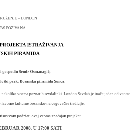
DRUŽENJE – LONDON
VAS POZIVA NA
PROJEKTA ISTRAŽIVANJA
SKIH PIRAMIDA
iti gospodin Semir Osmanagić,
ološki park: Bosanska piramida Sunca.
ti nekoliko
veoma poznatih sevdalinki. London Sevdah je inače jedan od veoma
je izvorne kulturne bosansko-hercegovačke tradicije.
risustvom podržati ovaj veoma značajan projekat.
EBRUAR 2008. U 17:00 SATI