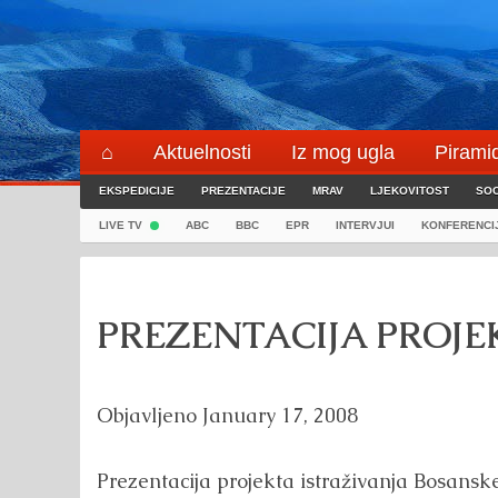
Skip
to
content
⌂
Aktuelnosti
Iz mog ugla
Pirami
EKSPEDICIJE
Blogeri
PREZENTACIJE
⌖
MRAV
LJEKOVITOST
SOC
LIVE TV
ABC
BBC
EPR
INTERVJUI
KONFERENCI
PREZENTACIJA PROJ
Objavljeno
January 17, 2008
Prezentacija projekta istraživanja Bosans