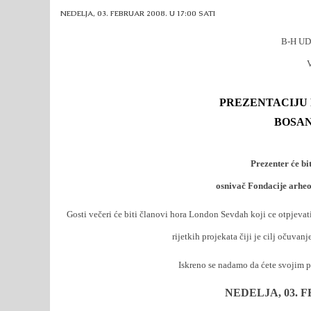
NEDELJA, 03. FEBRUAR 2008. U 17:00 SATI
B-H U
PREZENTACIJU 
BOSAN
Prezenter će b
snivač Fondacije arhe
o
Gosti večeri će biti članovi hora London Sevdah koji ce otpjeva
rijetkih
projekata čiji je cilj očuvan
Iskreno se nadamo da ćete svojim p
NEDELJA, 03. F