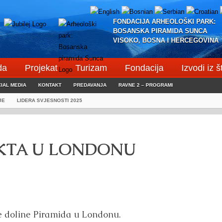
FONDACIJA ARHEOLOŠKI PARK:
BOSANSKA PIRAMIDA SUNCA
VISOKO, BOSNA I HERCEGOVINA
da
Projekat
Turizam
Fondacija
Izvodi iz 
IAL MEDIA
KONTAKT
PREDAVANJA
RAVNE 2 – PROGRAMI
JE
LIDERA SVJESNOSTI 2025
EKTA U LONDONU
ke doline Piramida u Londonu.