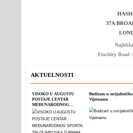
HASH
37A BROA
LOND
Najbliž
Finchley Road –
AKTUELNOSTI
VISOKO U AUGUSTU
Budizam u socijalističk
POSTAJE CENTAR
Vijetnamu
MEĐUNARODNOG
SPORTA: TRI OLIMPIJSKA
TURNIRA POD
ZAJEDNIČKIM IMENOM
“PYRAMID CUP 2026”