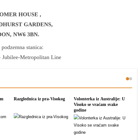
OMER HOUSE ,
DHURST GARDENS,
ON, NW6 3BN.
a podzemna stanica:
 Jubilee-Metropolitan Line
om
Razglednica iz pra-Visokog
Volonterka iz Australije: U
Pon
Visoko se vraćam svake
tra
godine