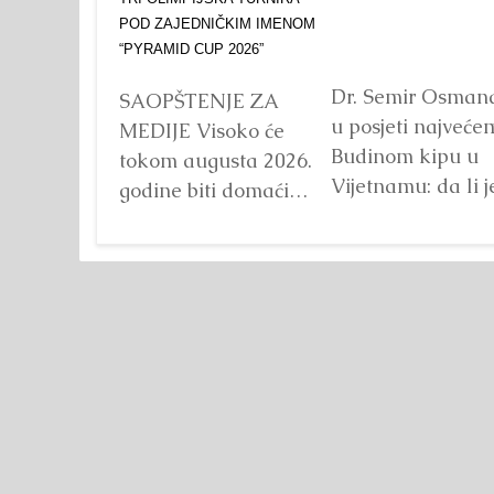
Dr. Semir Osman
SAOPŠTENJE ZA
u posjeti najveće
MEDIJE Visoko će
Budinom kipu u
tokom augusta 2026.
Vijetnamu: da li j
godine biti domaćin
važna veličina?
tri velika
Detaljnije
međunarodna
sportska događaja
okupljena pod
zajedničkim
nazivom...
Detaljnije