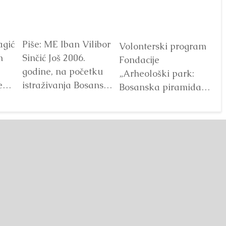
agić
Piše: ME Iban Vilibor
Dr
Volonterski program
m
Sinčić Još 2006.
od
Fondacije
godine, na početku
ot
„Arheološki park:
e
istraživanja Bosanske
V
Bosanska piramida
doline piramida, na
Sunca“ već godinama
platou Piramide
predstavlja jedan od
Sunca pronađen je...
najprepoznatljivijih
Detaljnije
segmenata projekta
Bosanske doline
piramida. Kroz...
Detaljnije