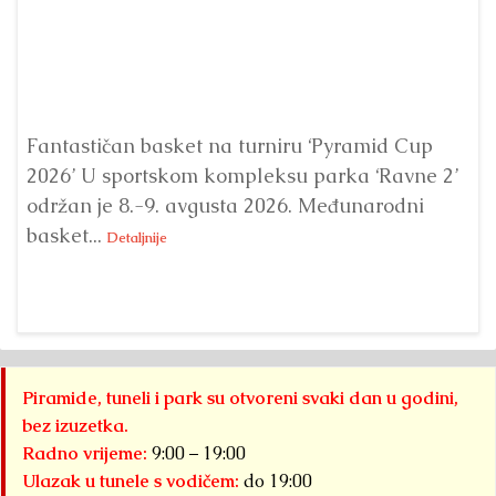
Fantastičan basket na turniru ‘Pyramid Cup
U 
2026’ U sportskom kompleksu parka ‘Ravne 2’
Me
održan je 8.-9. avgusta 2026. Međunarodni
‘P
basket...
Detaljnije
Piramide, tuneli i park su otvoreni svaki dan u godini,
bez izuzetka.
Radno vrijeme:
9:00 – 19:00
Ulazak u tunele s vodičem:
do 19:00