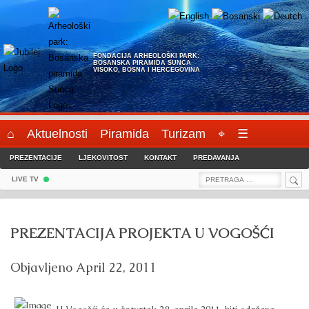
Skip
to
content
FONDACIJA ARHEOLOŠKI PARK:
BOSANSKA PIRAMIDA SUNCA
VISOKO, BOSNA I HERCEGOVINA
⌂
Aktuelnosti
Piramida
Turizam
⌖
☰
PREZENTACIJE
LJEKOVITOST
KONTAKT
PREDAVANJA
Sea
Search
LIVE TV
for:
PREZENTACIJA PROJEKTA U VOGOŠĆI
Objavljeno
April 22, 2011