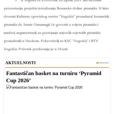
U Vogošći će u četvrtak 28. aprila 2011. biti održana
prezentacija projekta istraživanja Bosanske doline piramida. U kino
dvorani Kulturno sportskog centra “Vogošća” pronalazač bosanskih
piramida dr. Semir Osmanagić će govoriti o svijetu piramida i
naučnoj argumentaciji za postojanje najvećih svjetskih piramida
pronađenih u Visokom. Pokrovitelji su KSC “Vogošća” i RTV
Vogošća. Početak predavanja je u 18 sati.
AKTUELNOSTI
Fantastičan basket na turniru ‘Pyramid
Z
Cup 2026’
O